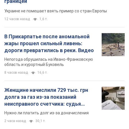
границей
Украине не помешает взять пример со стран Европы
12 часов назад
1,6 т.
В Прикарпатье после аномальной
жары прошел сильный ливень:
дороги превратились в реки. Видео
Непогода обрушилась на Ивано-Франковскую
область и курортный Буковель
8 часов назад
16,6 т.
Женщине начислили 729 тыс. грн
долга за газ из-за показаний
неисправного счетчика: судья
вынес неожиданное решение
Нужно ли платить долг из-за доначисления
2 часа назад
30,1 т.