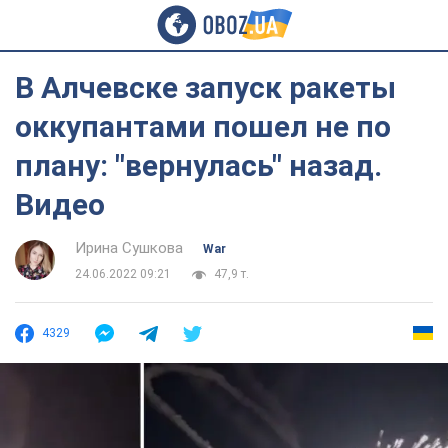
В Алчевске запуск ракеты
оккупантами пошел не по
плану: "вернулась" назад.
Видео
Ирина Сушкова
War
24.06.2022 09:21
47,9 т.
4329