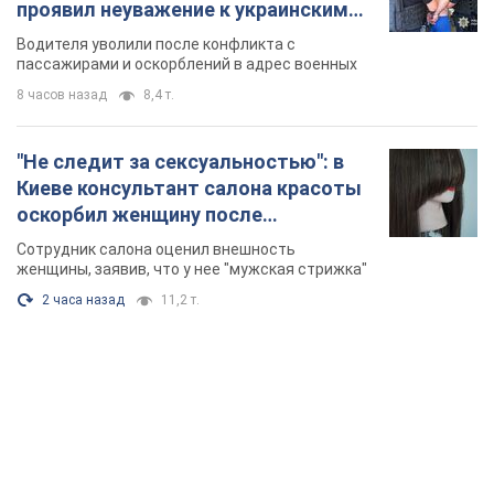
проявил неуважение к украинским
военным и поплатился за это.
Водителя уволили после конфликта с
Видео
пассажирами и оскорблений в адрес военных
8 часов назад
8,4 т.
"Не следит за сексуальностью": в
Киеве консультант салона красоты
оскорбил женщину после
химиотерапии, разгорелся скандал.
Сотрудник салона оценил внешность
Фото
женщины, заявив, что у нее "мужская стрижка"
2 часа назад
11,2 т.