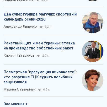
Два супертурнира Магучих: спортивній
календарь осени-2026
Александр Липенко
6,2 т.
Ракетный щит и меч Украины: ставка
на производство собственных ракет
Кирилл Татаринов
2,9 т.
Посмертная "презумпция виновности":
кто разрешил ТЦК судить погибших
защитников
Марина Ставнійчук
6,6 т.
Все мнения