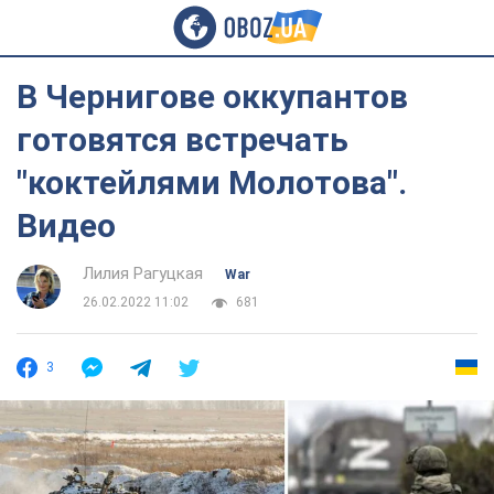
В Чернигове оккупантов
готовятся встречать
"коктейлями Молотова".
Видео
Лилия Рагуцкая
War
26.02.2022 11:02
681
3