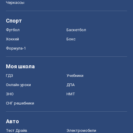
Моя школа
ГДЗ
Учебники
Онлайн уроки
ДПА
ЗНО
НМТ
СНГ решебники
Авто
Тест Драйв
Электромобили
Акции
Сервис
Food Oboz
Рецепты
Напитки
Диеты