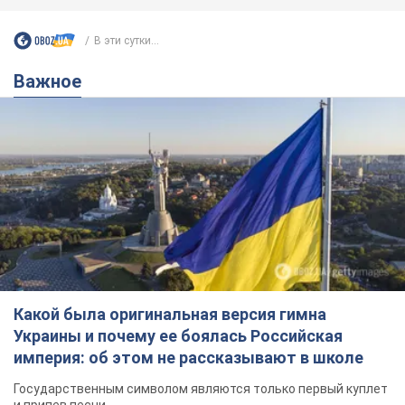
Какой была оригинальная версия гимна
Украины и почему ее боялась Российская
империя: об этом не рассказывают в школе
Государственным символом являются только первый куплет
и припев песни
3 часа назад
13,7 т.
Александру Пономареву – 53: что
известно о трех детях секс-
символа 90-х и как они выглядят
Несмотря на развитие карьеры, артист не
забывал о личном счастье