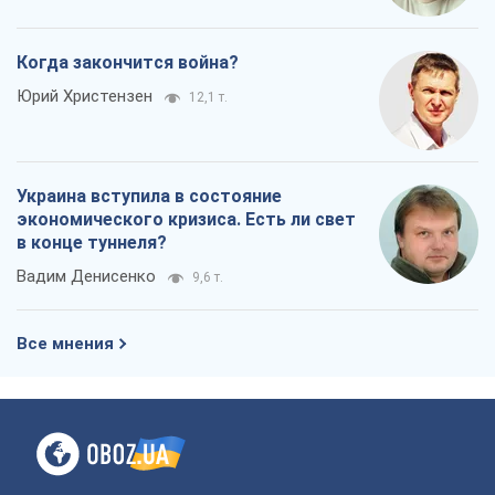
в конце туннеля?
Вадим Денисенко
9,6 т.
Все мнения
О компании
Команда
Правовая информация
Политика
конфиденциальности
Реклама на сайте
Документы
Редакционная политика
Журналисты OBOZ.UA на месте
событий