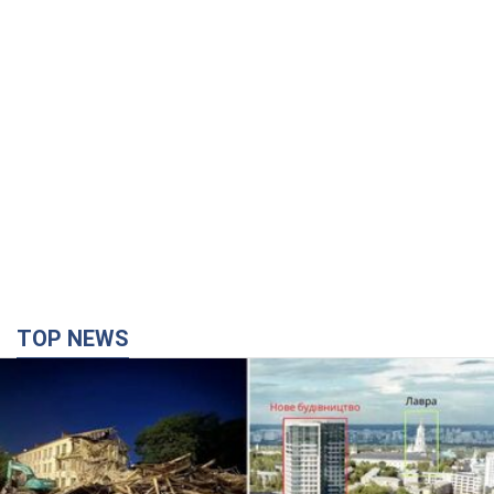
TOP NEWS
Киево-Печерскую лавру закроют 80-метровым
"монстром"? Почему киевские власти
отказались остановить строительство
небоскреба "московского верующего"