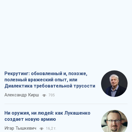
Рекрутинг: обновленный и, похоже,
полезный вражеский опыт, или
Диалектика требовательной трусости
Александр Кирш
705
Ни оружия, ни людей: как Лукашенко
создает новую армию
Игар Тышкевич
16,2 т.
Когда закончится война?
Юрий Христензен
12,1 т.
Украина вступила в состояние
экономического кризиса. Есть ли свет