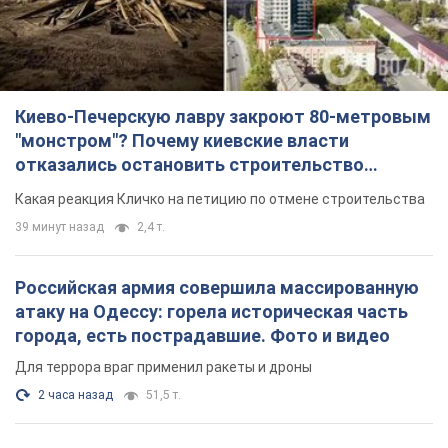
Какая реакция Кличко на петицию по отмене строительства
39 минут назад
2,4 т.
Российская армия совершила массированную
атаку на Одессу: горела историческая часть
города, есть пострадавшие. Фото и видео
Для террора враг применил ракеты и дроны
2 часа назад
51,5 т.
«Они воюют против продовольственной
безопасности мира!» Зеленский заявил, что
российская армия вновь обстреляла порт в
Одессе
Только за неделю против Украины было применено десятки
ракет, большинство из которых – баллистические
час назад
378