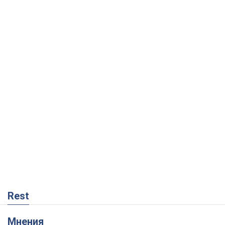
Rest
Мнения
Москва выдвигает претензии Пекину:
дружба превращается в зависимость
России от Китая
Виктор Каспрук
2,3 т.
Совпадение интересов двух циничных
игроков или тайный план Трампа и