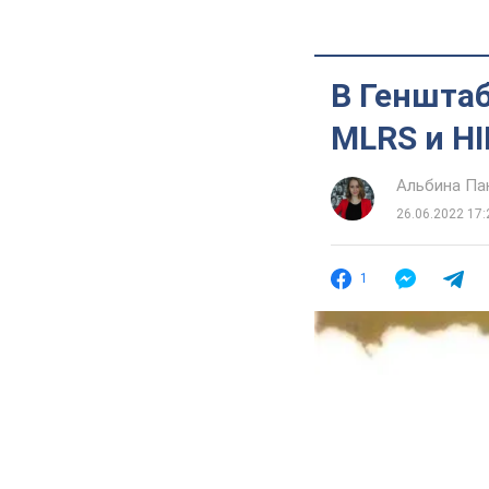
В Геншта
MLRS и H
Альбина Па
26.06.2022 17:
1