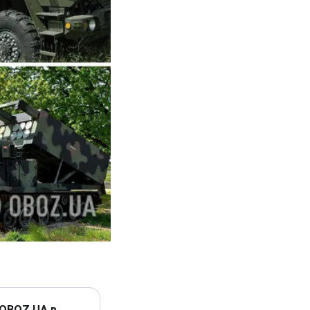
 OBOZ.UA в