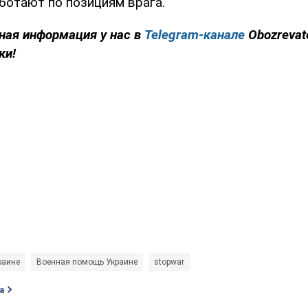
ботают по позициям врага.
ная информация у нас в
Telegram-канале
Obozrevat
ки!
раине
Военная помощь Украине
stopwar
а