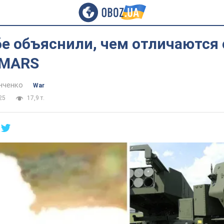
бе объяснили, чем отличаются
IMARS
нченко
War
25
17,9 т.