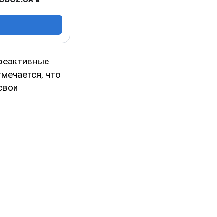
 реактивные
мечается, что
свои