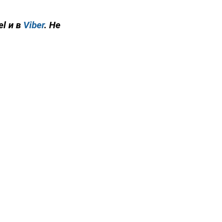
el и в
Viber
. Не