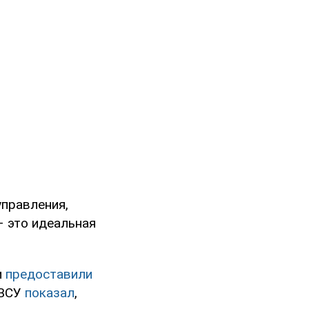
управления,
– это идеальная
и
предоставили
 ВСУ
показал
,