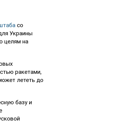
штаба
со
 для Украины
о целям на
ковых
стью ракетами,
может лететь до
сную базу и
е
усковой