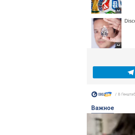
В Генштаб
Важное