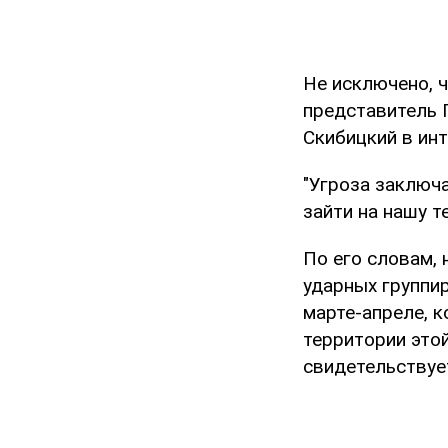
Не исключено, ч
представитель 
Скибицкий в ин
"Угроза заключа
зайти на нашу т
По его словам,
ударных группи
марте-апреле, 
территории это
свидетельствует