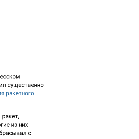
лесском
сил существенно
ия ракетного
 ракет,
гие из них
сбрасывал с