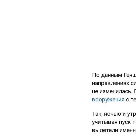
По данным Генш
направлениях с
не изменилась.
вооружения
с т
Так, ночью и ут
учитывая пуск т
вылетели именно