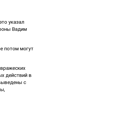
это указал
ороны Вадим
ые потом могут
 вражеских
ых действий в
 выведены с
ы,