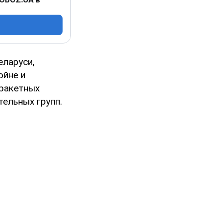
еларуси,
ойне и
 ракетных
тельных групп.