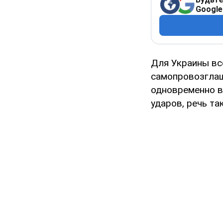
Google
Для Украины вс
самопровозглаше
одновременно в
ударов, речь т