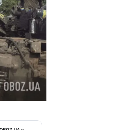
 OBOZ.UA в