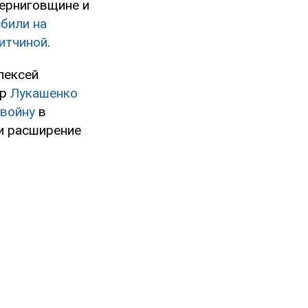
Черниговщине и
сбили на
итчиной
.
лексей
др
Лукашенко
 войну
в
 и расширение