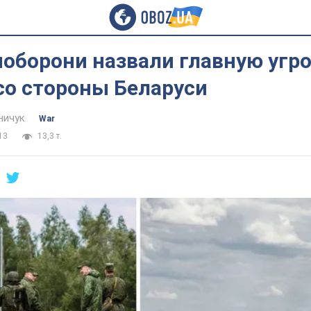
оборони назвали главную угро
со стороны Беларуси
ничук
War
13
13,3 т.