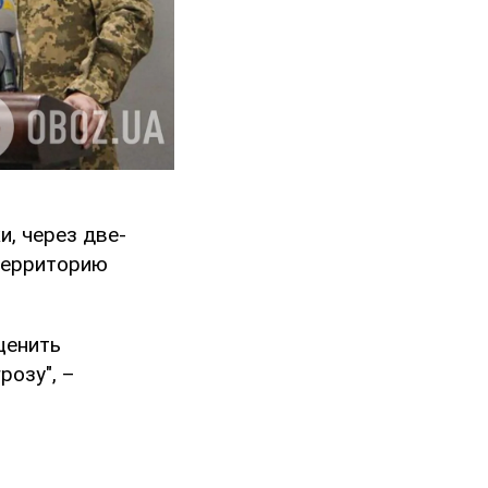
и, через две-
 территорию
ценить
розу", –