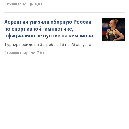
5 годин тому
8,0 т.
Хорватия унизила сборную России
по спортивной гимнастике,
официально не пустив на чемпионат
Европы основных спортсменов
Турнир пройдет в Загребе с 13 по 23 августа
4 години тому
7,0 т.