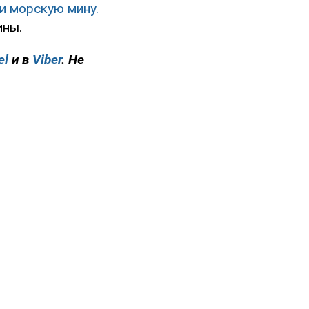
и морскую мину.
ины.
el
и в
Viber
. Не