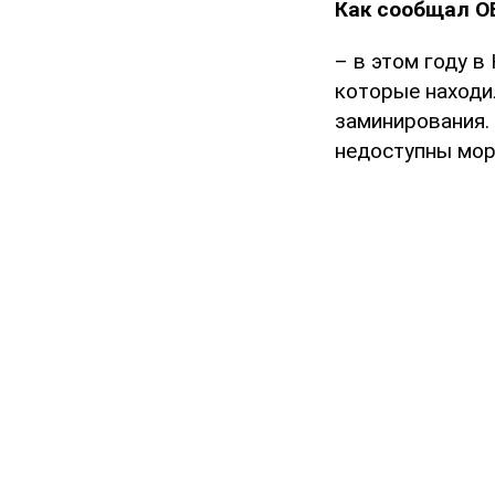
Как сообщал O
– в этом году 
которые находил
заминирования.
недоступны мор