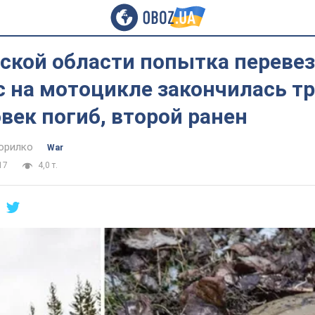
ской области попытка переве
 на мотоцикле закончилась тр
век погиб, второй ранен
орилко
War
17
4,0 т.