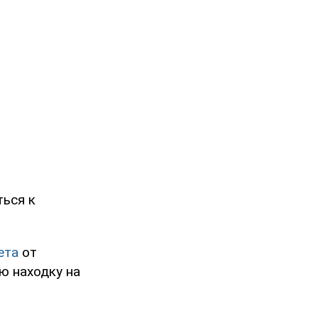
ться к
ета
от
ю находку на