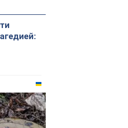
зти
агедией: