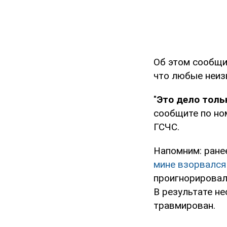
Об этом сообщ
что любые неиз
"
Это дело толь
сообщите по ном
ГСЧС.
Напомним: ранее
мине взорвался
проигнорировал
В результате н
травмирован.