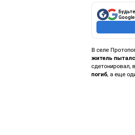
Будьте
Google
В селе Протопо
житель пытался
сдетонировал, 
погиб
, а еще од