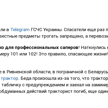
или в
Telegram
ГСЧС Украины. Спасатели еще раз 
вестные предметы трогать запрещено, а перевози
ко для профессиональных саперов
! Наткнулись 
еру 101 или 102! Это правило, спасающее жизни!
 в Ривненской области, в пограничной с Беларус
 трактор
. Беда произошла из-за того, что тракто
 табличку с предупреждением и заехал на замини
еобдуманных действий тракторист погиб, еще оди