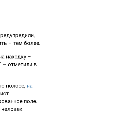
предупредили,
ть – тем более.
на находку –
" – отметили в
ью полосе,
на
рист
рованное поле.
н человек