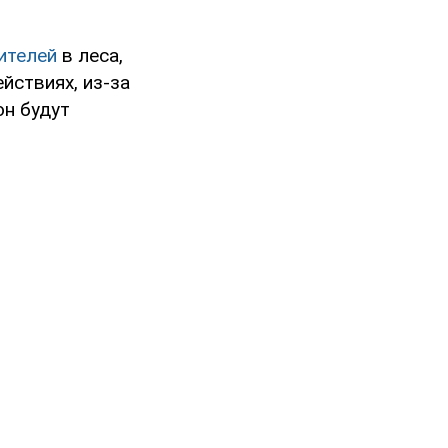
ителей
в леса,
йствиях, из-за
он будут