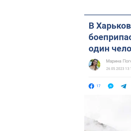
В Харьков
боеприпас
один чело
Марина Пог
26.05.2023 13:
17