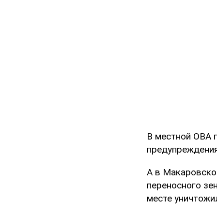
В местной ОВА 
предупреждения
А в Макаровско
переносного зе
месте уничтожи