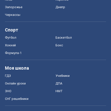
Формула-1
Моя школа
ГДЗ
Учебники
Онлайн уроки
ДПА
ЗНО
НМТ
СНГ решебники
Авто
Тест Драйв
Электромобили
Акции
Сервис
Food Oboz
Рецепты
Напитки