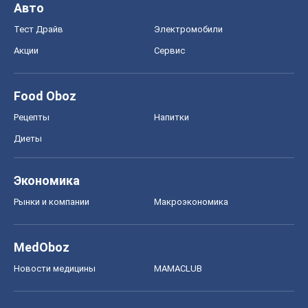
Диеты
Экономика
Рынки и компании
Mакроэкономика
MedOboz
Новости медицины
MAMACLUB
Шоу
Афиша
Сплетни
Красота
Мода
Женский Журнал