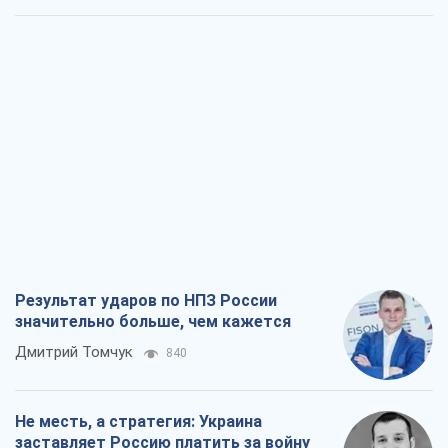
Результат ударов по НПЗ России
значительно больше, чем кажется
Дмитрий Томчук
840
Не месть, а стратегия: Украина
заставляет Россию платить за войну
Виктор Андрусив
2,1 т.
Ответ на украинофобию – не
полонофобия, а сильное украинское
государство
Николай Княжицкий
1,4 т.