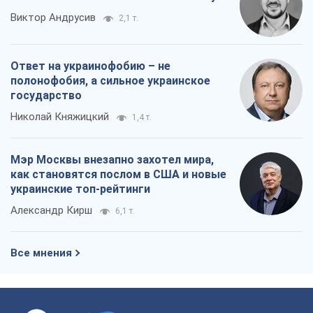
Мэр Москвы внезапно захотел мира,
как становятся послом в США и новые
украинские топ-рейтинги
Александр Кирш
6,1 т.
Все мнения
О компании
Команда
Правовая информация
Политика
конфиденциальности
Реклама на сайте
Документы
Редакционная политика
Журналисты OBOZ.UA на месте