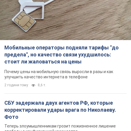
стоит ли жаловаться на цены
Почему цены на мобильную связь выросли в разы и как
улучшить качество интернета в телефоне
2 години тому
8,6 т.
СБУ задержала двух агентов РФ, которые
корректировали удары врага по Николаеву.
Фото
Теперь злоумышленникам грозит пожизненное лишение
свободы с конфискацией имущества
36 хвилин тому
756
В Коблево в Николаевской области произошел
взрыв в море: погиб мужчина, есть
пострадавшие
Мужчина, вероятно, подорвался на морской мине
годину тому
1,9 т.