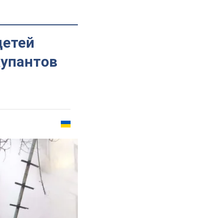
детей
купантов