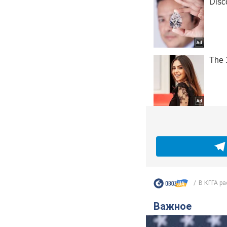
В КГГА ра
Важное