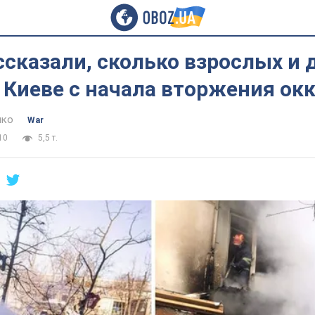
ссказали, сколько взрослых и 
 Киеве с начала вторжения ок
нко
War
10
5,5 т.