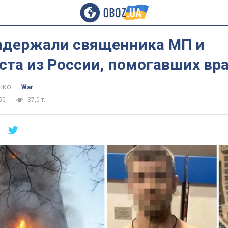
задержали священника МП и
та из России, помогавших вра
нко
War
50
37,0 т.