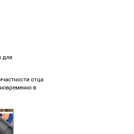
ы для
ичастности отца
дновременно в