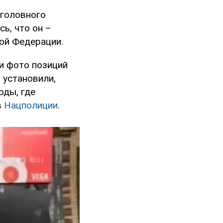
уголовного
ь, что он –
ой Федерации.
и фото позиций
 установили,
оды, где
в
Нацполиции
.