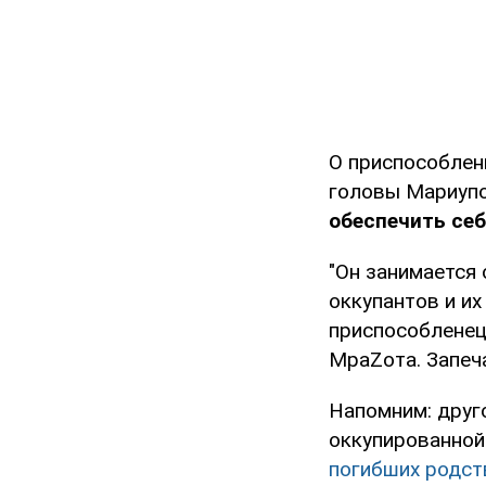
О приспособлен
головы Мариупо
обеспечить се
"Он занимается 
оккупантов и их
приспособленец
МраZота. Запеч
Напомним: друг
оккупированно
погибших родст