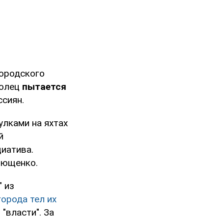
городского
полец
пытается
ссиян.
улками на яхтах
й
иатива.
рющенко.
 из
города тел их
"власти". За