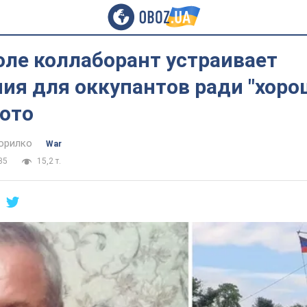
оле коллаборант устраивает
ия для оккупантов ради "хор
Фото
орилко
War
35
15,2 т.