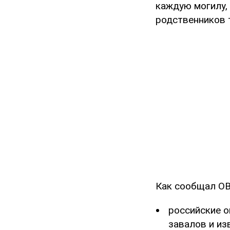
каждую могилу, 
родственников т
Как сообщал O
российские 
завалов и из