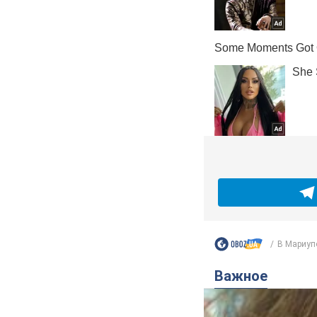
В Мариупо
Важное