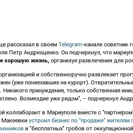
це рассказал в своем
Telegram
-канале советник 
ля Петр Андрющенко. Он подчеркнул, что мариу
бе хорошую жизнь,
организуя развлечения для ро
организацией и собственноручно развлекает прог
 жен (уже понаехавших на курорт). Отвратительны
. Никакого принуждения, только собственная иниц
атлено. Возмездие уже рядом", – подчеркнул Анд
ой коллаборант в Мариуполе вместе с "партнером"
й Макеевки
устроил бизнес по "продаже" жителям 
венников
и "бесплатных" гробов от оккупационной 