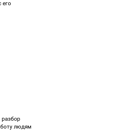
с его
 разбор
работу людям