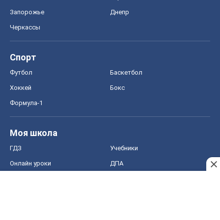
Запорожье
Днепр
Черкассы
Спорт
Футбол
Баскетбол
Хоккей
Бокс
Формула-1
Моя школа
ГДЗ
Учебники
Онлайн уроки
ДПА
ЗНО
НМТ
СНГ решебники