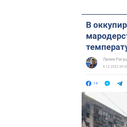
В оккупи
мародерст
температу
Лилия Рагу
5.12.2022 09:2
14