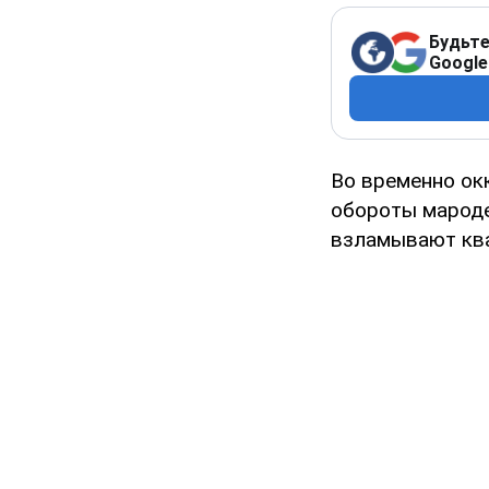
Будьте
Google
Во временно ок
обороты мароде
взламывают ква