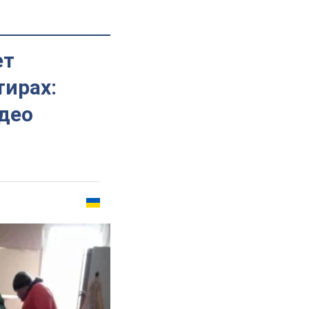
ет
тирах:
идео