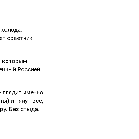
 холода:
ет советник
, которым
енный Россией
выглядит именно
ы) и тянут все,
ру. Без стыда.