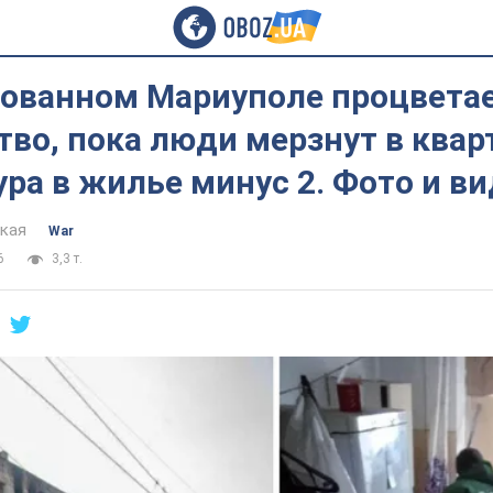
рованном Мариуполе процвета
во, пока люди мерзнут в квар
ра в жилье минус 2. Фото и в
цкая
War
6
3,3 т.