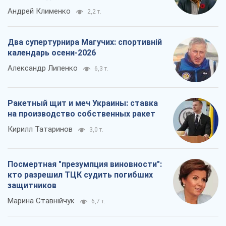
Андрей Клименко
2,2 т.
Два супертурнира Магучих: спортивній
календарь осени-2026
Александр Липенко
6,3 т.
Ракетный щит и меч Украины: ставка
на производство собственных ракет
Кирилл Татаринов
3,0 т.
Посмертная "презумпция виновности":
кто разрешил ТЦК судить погибших
защитников
Марина Ставнійчук
6,7 т.