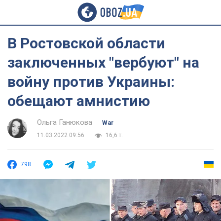
В Ростовской области
заключенных "вербуют" на
войну против Украины:
обещают амнистию
Ольга Ганюкова
War
11.03.2022 09:56
16,6 т.
798