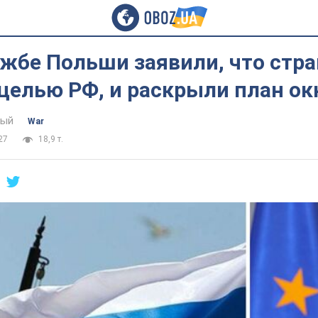
жбе Польши заявили, что стра
целью РФ, и раскрыли план ок
тый
War
27
18,9 т.