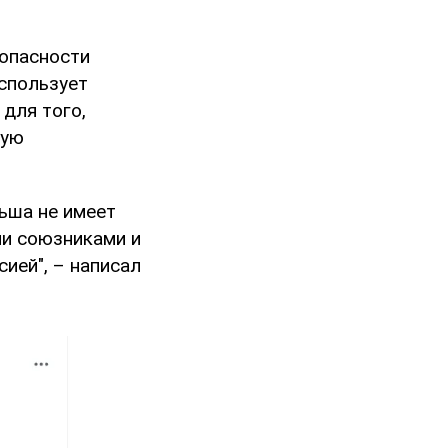
зопасности
использует
для того,
ную
ьша не имеет
ми союзниками и
ией", – написал