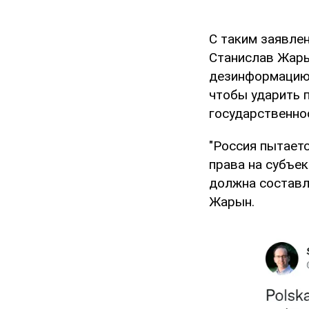
С таким заявле
Станислав Жары
дезинформацию 
чтобы ударить 
государственно
"Россия пытает
права на субъе
должна составля
Жарын.