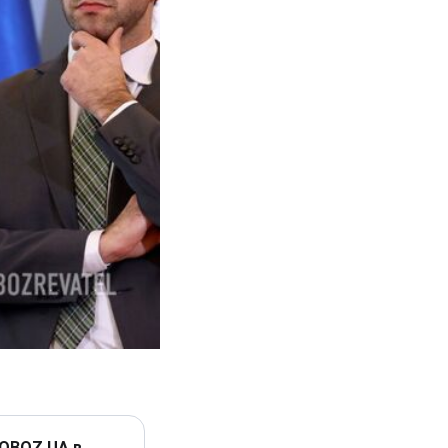
 OBOZ.UA в