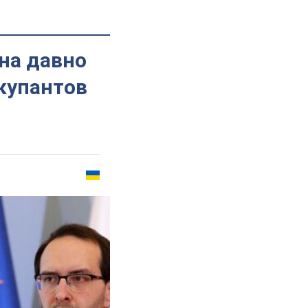
на давно
купантов