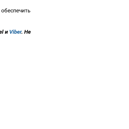
 обеспечить
el и
Viber
. Не