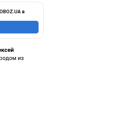
 OBOZ.UA в
ексей
 родом из