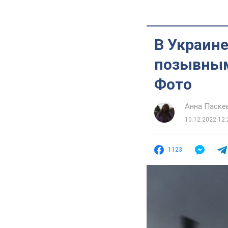
В Украине
позывным 
Фото
Анна Паске
10.12.2022 12:
1123