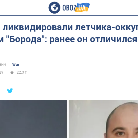
 ликвидировали летчика-окку
"Борода": ранее он отличился
вич
War
29
22,3 т.