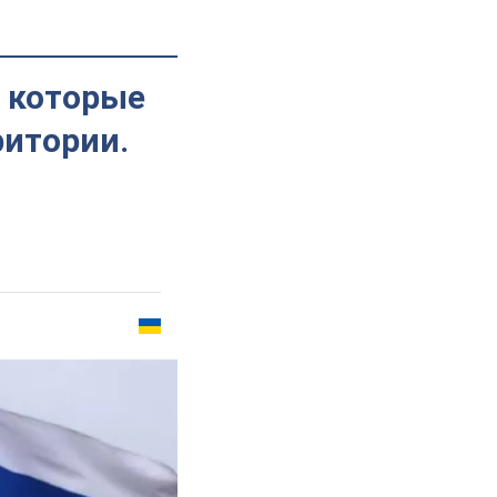
 которые
ритории.