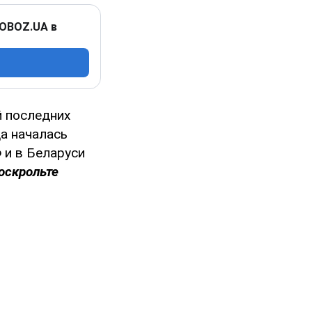
 OBOZ.UA в
 последних
а началась
 и в Беларуси
оскрольте