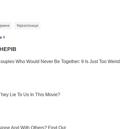
краине
Укрзалізниця
а