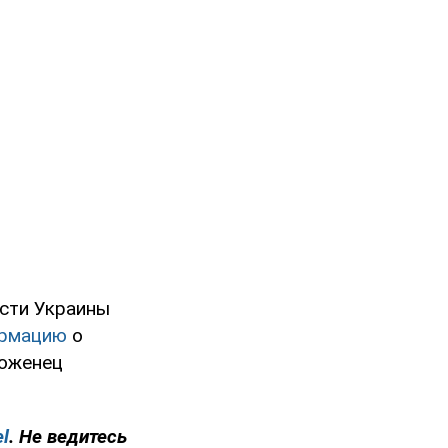
сти Украины
ормацию
о
роженец
el
. Не ведитесь