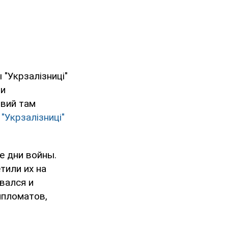
"Укрзалізниці"
 и
вий там
"Укрзалізниці"
е дни войны.
тили их на
вался и
ипломатов,