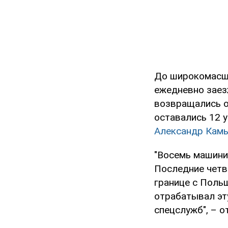
До широкомасшт
ежедневно заез
возвращались о
оставались 12 
Александр Кам
"Восемь машини
Последние четве
границе с Польш
отрабатывал эт
спецслужб", – о