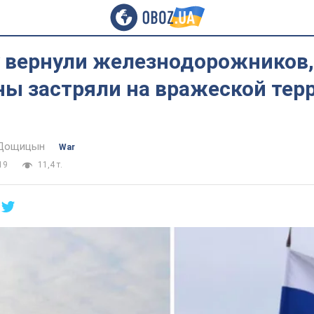
у вернули железнодорожников,
ны застряли на вражеской тер
 Дощицын
War
19
11,4 т.