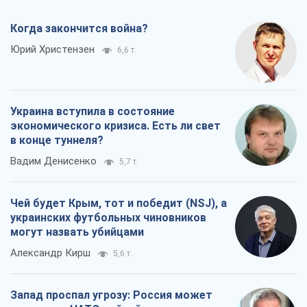
в конце туннеля?
Вадим Денисенко
5,7 т.
Чей будет Крым, тот и победит (NSJ), а
украинских футбольных чиновников
могут назвать убийцами
Александр Кирш
5,6 т.
Запад проспал угрозу: Россия может
проверить НАТО войной
Леонид Невзлин
7,5 т.
Все мнения