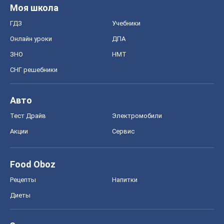
Авто
Тест Драйв
Электромобили
Акции
Сервис
Food Oboz
Рецепты
Напитки
Диеты
Экономика
Рынки и компании
Mакроэкономика
MedOboz
Новости медицины
MAMACLUB