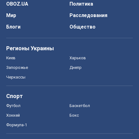
Запорожье
Днепр
Черкассы
Спорт
Футбол
Баскетбол
Хоккей
Бокс
Формула-1
Моя школа
ГДЗ
Учебники
Онлайн уроки
ДПА
ЗНО
НМТ
СНГ решебники