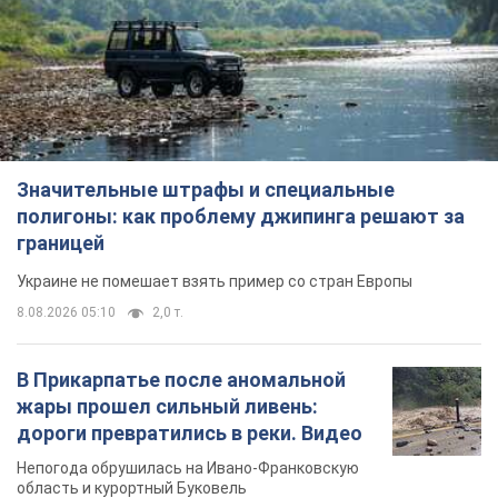
границей
Украине не помешает взять пример со стран Европы
8.08.2026 05:10
2,0 т.
В Прикарпатье после аномальной
жары прошел сильный ливень:
дороги превратились в реки. Видео
Непогода обрушилась на Ивано-Франковскую
область и курортный Буковель
11 часов назад
24,2 т.
Женщине начислили 729 тыс. грн
долга за газ из-за показаний
неисправного счетчика: судья
вынес неожиданное решение
Нужно ли платить долг из-за доначисления
6 часов назад
30,8 т.