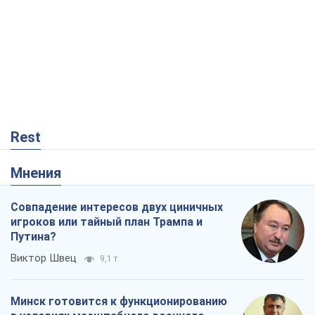
Мнения
Совпадение интересов двух циничных
игроков или тайный план Трампа и
Путина?
Виктор Швец
9,1 т.
Минск готовится к функционированию
в условиях масштабного военного
кризиса
Александр Левченко
14,7 т.
Ни оружия, ни людей: как Лукашенко
создает новую армию
Игар Тышкевич
12,4 т.