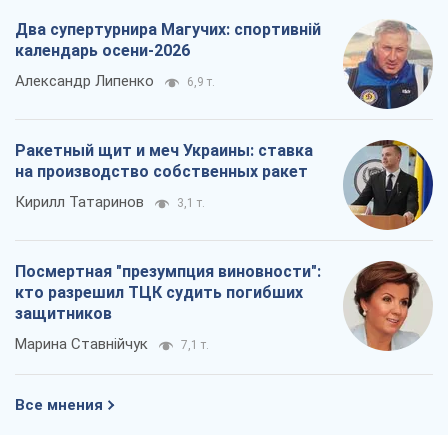
Два супертурнира Магучих: спортивній
календарь осени-2026
Александр Липенко
6,9 т.
Ракетный щит и меч Украины: ставка
на производство собственных ракет
Кирилл Татаринов
3,1 т.
Посмертная "презумпция виновности":
кто разрешил ТЦК судить погибших
защитников
Марина Ставнійчук
7,1 т.
Все мнения