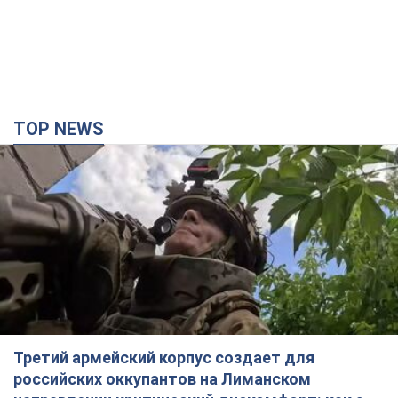
Третий армейский корпус создает для
российских оккупантов на Лиманском
направлении критический дискомфорт: как это
удалось
Сейчас это перерастает в кризис для всей группировки
час назад
11,8 т.
"Работаем над тем, чтобы получить
комплекты с ракетами для ПВО": Зеленский
заслушал доклад Драпатого и объявил о
новых мерах
В частности, он обсудил с главнокомандующим кадровые
вопросы в украинской армии
3 часа назад
2,5 т.