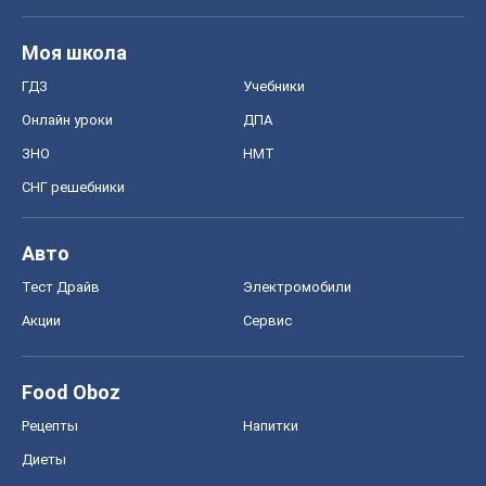
Акции
Сервис
Food Oboz
Рецепты
Напитки
Диеты
Экономика
Рынки и компании
Mакроэкономика
MedOboz
Новости медицины
MAMACLUB
Шоу
Афиша
Сплетни