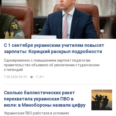
7.08.2026 00:29
11,8 т.
Сколько баллистических ракет
перехватила украинская ПВО в
июле: в Минобороны назвали цифру
Украинская ПВО работала в условиях
дефицита ракет-перехватчиков
3 часа назад
5,9 т.
Аурика Ротару через суд изменила
свою пенсию, на которую ранее
жаловалась: сколько получала
певица
В выплату не была включена зарплата
артистки за время работы в Черновицкой
филармонии
через 10 часов