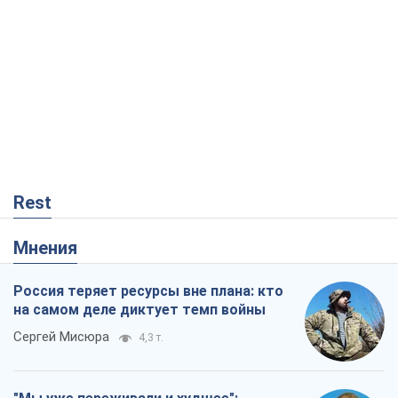
Мнения
Россия теряет ресурсы вне плана: кто
на самом деле диктует темп войны
Сергей Мисюра
4,3 т.
"Мы уже переживали и худшее":
Украине не стоит поддаваться
отчаянию из-за ракетного террора
Сергей Марченко, эксперт
5,8 т.
"Варта" и "Новатор" выдержали
пулеметный обстрел и удар FPV-дрона,
сохранив жизнь офицеру ВСУ
Украинская Бронетехника
570