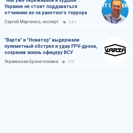
КНДР как катализатор войны, или О
новом этапе российско-
северокорейского союза
Алексей Кущ
870
Выход в элиту ЧМ и триумф "Сокола":
что происходит в украинском хоккее
Александр Липенко
414