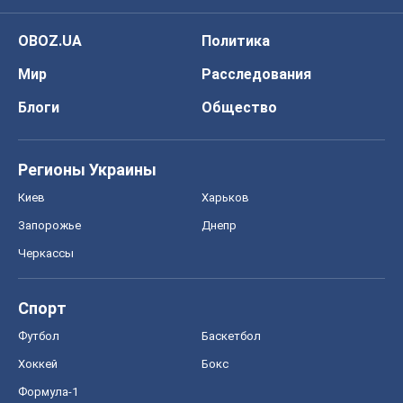
Черкассы
Спорт
Футбол
Баскетбол
Хоккей
Бокс
Формула-1
Моя школа
ГДЗ
Учебники
Онлайн уроки
ДПА
ЗНО
НМТ
СНГ решебники
Авто
Тест Драйв
Электромобили