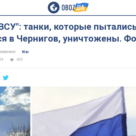
 ВСУ": танки, которые пыталис
я в Чернигов, уничтожены. Ф
Семенюк
War
29
435