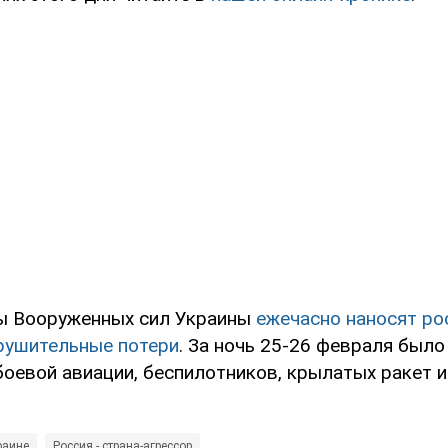
ы Вооруженных сил Украины
ежечасно наносят ро
рушительные потери
. За ночь 25-26 февраля был
боевой авиации, беспилотников, крылатых ракет 
раине
Россия - страна-агрессор