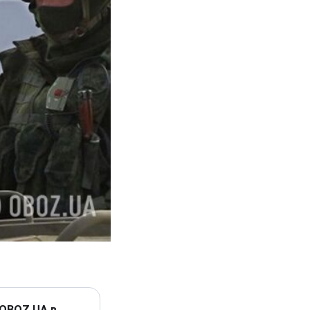
 OBOZ.UA в