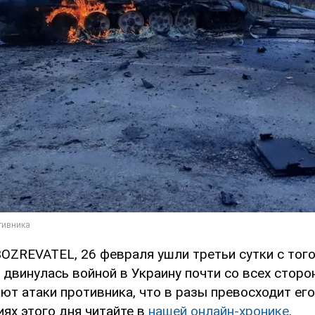
OZREVATEL, 26 февраля ушли третьи сутки с того
двинулась войной в Украину почти со всех сторо
т атаки противника, что в разы превосходит его
ях этого дня читайте в
нашей онлайн-хронике
.