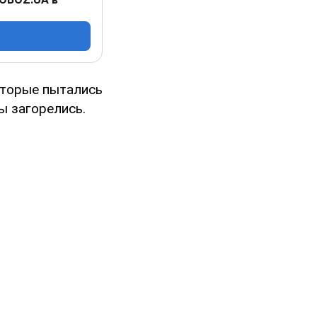
оторые пытались
ы загорелись.