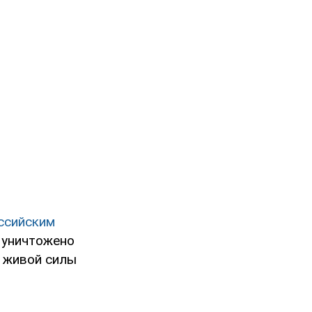
ссийским
о уничтожено
и живой силы