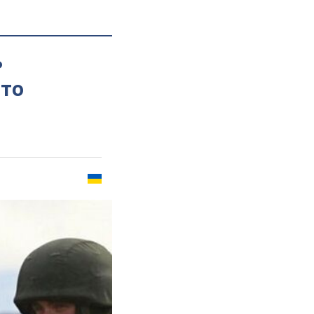
ь
ото