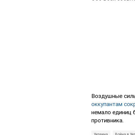
Воздушные сил
оккупантам сок
немало единиц 
противника.
Украина
Война в Ук