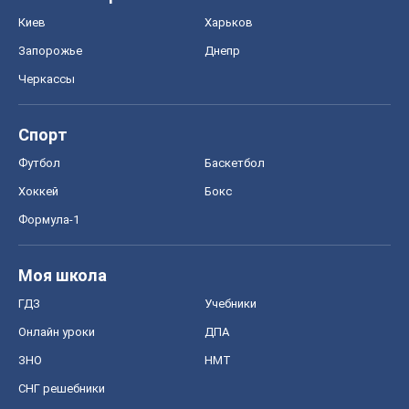
Киев
Харьков
Запорожье
Днепр
Черкассы
Спорт
Футбол
Баскетбол
Хоккей
Бокс
Формула-1
Моя школа
ГДЗ
Учебники
Онлайн уроки
ДПА
ЗНО
НМТ
СНГ решебники