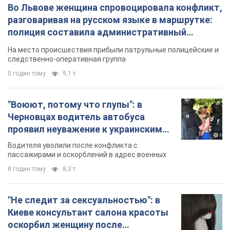
Во Львове женщина спровоцировала конфликт,
разговаривая на русском языке в маршрутке:
полиция составила административный
протокол. Видео
На место происшествия прибыли патрульные полицейские и
следственно-оперативная группа
5 годин тому
9,1 т.
"Воюют, потому что глупы": в
Черновцах водитель автобуса
проявил неуважение к украинским
военным и поплатился за это.
Водителя уволили после конфликта с
Видео
пассажирами и оскорблений в адрес военных
8 годин тому
8,3 т.
"Не следит за сексуальностью": в
Киеве консультант салона красоты
оскорбил женщину после