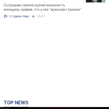
химиотерапии, разгорелся скандал.
Сотрудник салона оценил внешность
Фото
женщины, заявив, что у нее "мужская стрижка"
2 години тому
10,4 т.
TOP NEWS