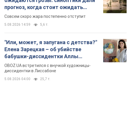
ожидаются грозы: синоптики дали
прогноз, когда стоит ожидать
изменения погоды
Совсем скоро жара постепенно отступит
5.08.2026 14:59
5,6 т.
"Или, может, я запугана с детства?"
Елена Зарецкая – об убийстве
бабушки-диссидентки Аллы
Горской, критике сына Стуса и
OBOZ.UA встретился с внучкой художницы-
бегстве в Португалию с пятью
диссидентки в Лиссабоне
детьми
5.08.2026 04:00
25,7 т.