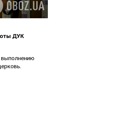
роты ДУК
 к выполнению
церковь.