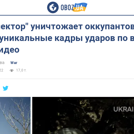
ектор" уничтожает оккупантов:
уникальные кадры ударов по в
Видео
ва
War
22
17,0 т.