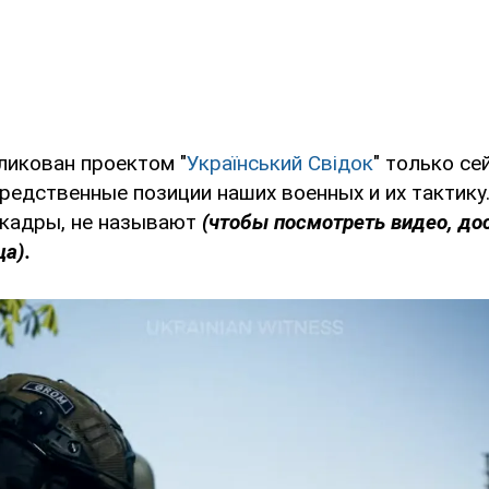
ликован проектом "
Український Свідок
" только се
едственные позиции наших военных и их тактику.
 кадры, не называют
(чтобы посмотреть видео, до
ца).