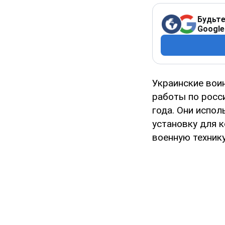
Будьте
Google
Украинские вои
работы по росс
года. Они испо
установку для 
военную технику