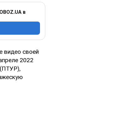
 OBOZ.UA в
е видео своей
апреле 2022
(ПТУР),
ражескую