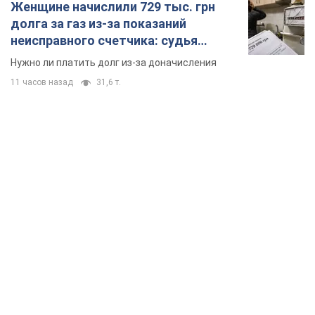
Женщине начислили 729 тыс. грн
долга за газ из-за показаний
неисправного счетчика: судья
вынес неожиданное решение
Нужно ли платить долг из-за доначисления
11 часов назад
31,6 т.