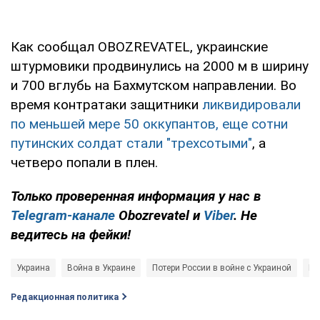
Как сообщал OBOZREVATEL, украинские
штурмовики продвинулись на 2000 м в ширину
и 700 вглубь на Бахмутском направлении. Во
время контратаки защитники
ликвидировали
по меньшей мере 50 оккупантов, еще сотни
путинских солдат стали "трехсотыми"
, а
четверо попали в плен.
Только
проверенная информация у нас в
Telegram-канале
Obozrevatel и
Viber
. Не
ведитесь на фейки!
Украина
Война в Украине
Потери России в войне с Украиной
Ге
Редакционная политика