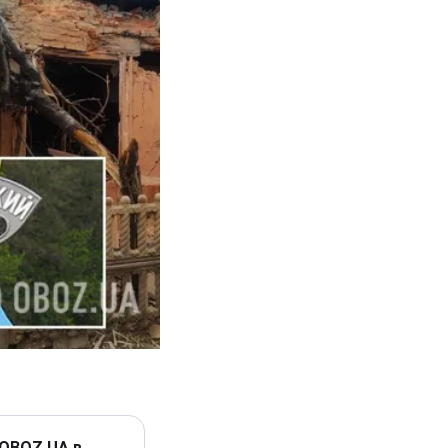
 OBOZ.UA в