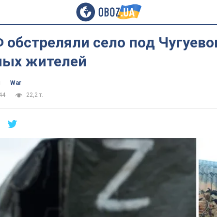
 обстреляли село под Чугуево
ных жителей
ч
War
44
22,2 т.