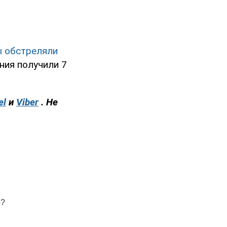
ы обстреляли
ния получили 7
el
и
Viber
. Не