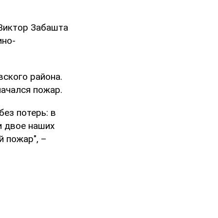
Виктор Забашта
ино-
ского района.
начался пожар.
ез потерь: в
и двое наших
й пожар", –