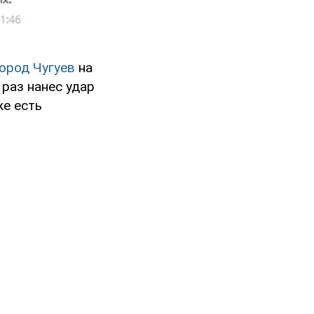
ород Чугуев
на
 раз нанес удар
же есть