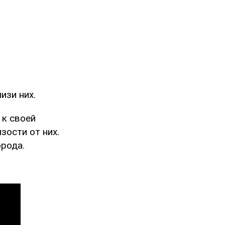
изи них.
 к своей
зости от них.
орода.