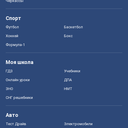
Черкассы
Спорт
Футбол
Баскетбол
Хоккей
Бокс
Формула-1
Моя школа
ГДЗ
Учебники
Онлайн уроки
ДПА
ЗНО
НМТ
СНГ решебники
Авто
Тест Драйв
Электромобили