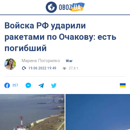
Войска РФ ударили
ракетами по Очакову: есть
погибший
Марина Погорилко
War
19.06.2022 19:49
27,6 т.
357