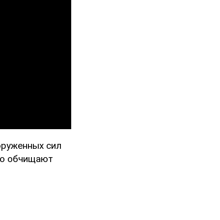
оруженных сил
ово обчищают