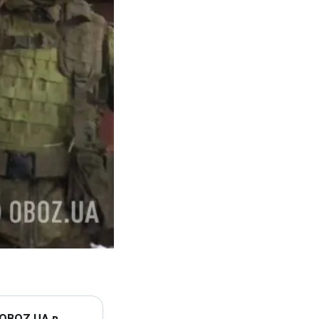
 OBOZ.UA в