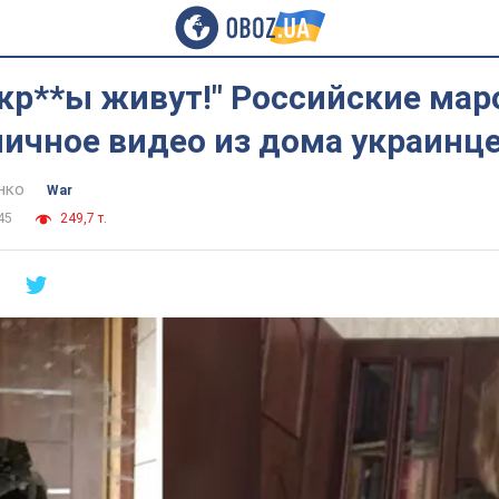
укр**ы живут!" Российские ма
ичное видео из дома украинце
нко
War
45
249,7 т.