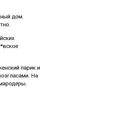
тный дом.
тно.
ийских
**вское
женский парик и
возгласами. На
 мародеры.