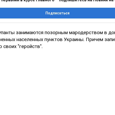
Подписаться
упанты занимаются позорным мародерством в до
ченных населенных пунктов Украины. Причем зап
 своих "геройств".