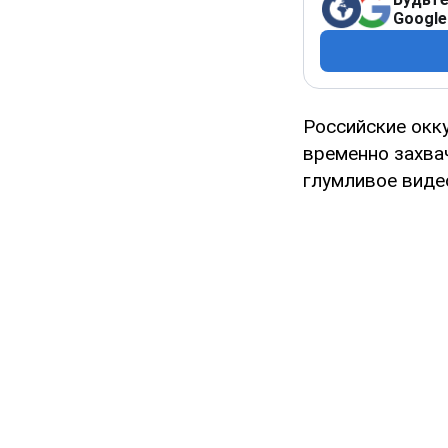
Google
Российские окк
временно захва
глумливое видео