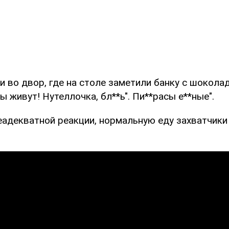
 во двор, где на столе заметили банку с шоколад
пы живут! Нутеллочка, бл**ь". Пи**расы е**ные".
еадекватной реакции, нормальную еду захватчики