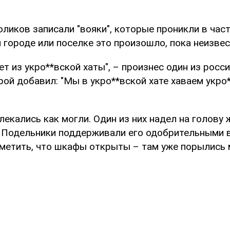
оликов записали "вояки", которые проникли в час
 городе или поселке это произошло, пока неизвес
т из укро**вской хаты", – произнес один из росс
ой добавил: "Мы в укро**вской хате хаваем укро
екались как могли. Один из них надел на голову 
. Подельники поддерживали его одобрительными 
метить, что шкафы открыты – там уже порылись