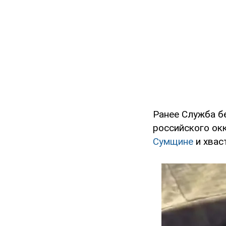
Ранее Служба б
российского ок
Сумщине
и хвас