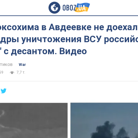
оксохима в Авдеевке не доехал:
адры уничтожения ВСУ россий
 с десантом. Видео
тиков
War
59
7,7 т.