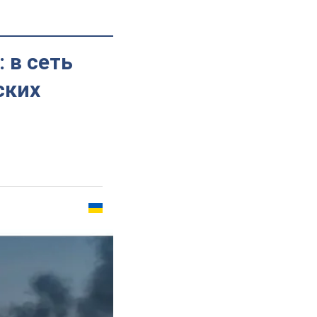
 в сеть
ских