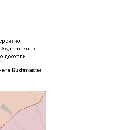
ероятно,
 Авдеевского
е доехали.
мета Bushmaster