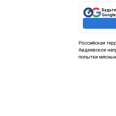
Будьте
Google
Российская тер
Авдеевское нап
попытки мясных