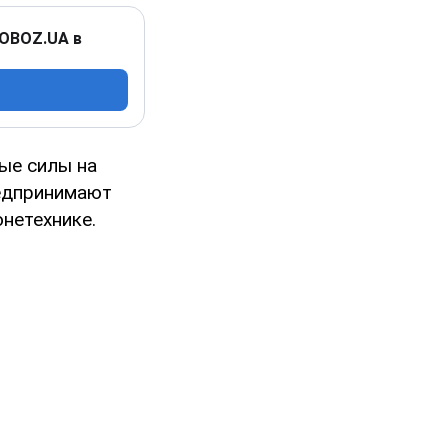
 OBOZ.UA в
ые силы на
редпринимают
нетехнике.