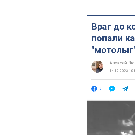
Враг до к
попали к
"мотолыг"
Алексей Лю
14.12.2023 10:
9