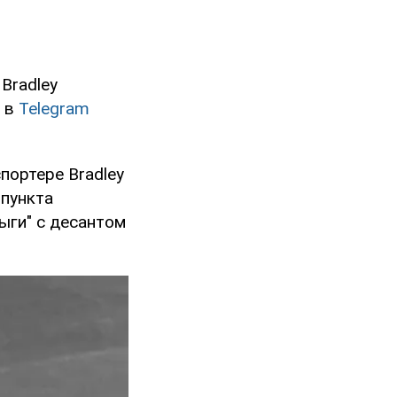
Bradley
м в
Telegram
портере Bradley
 пункта
ыги" с десантом