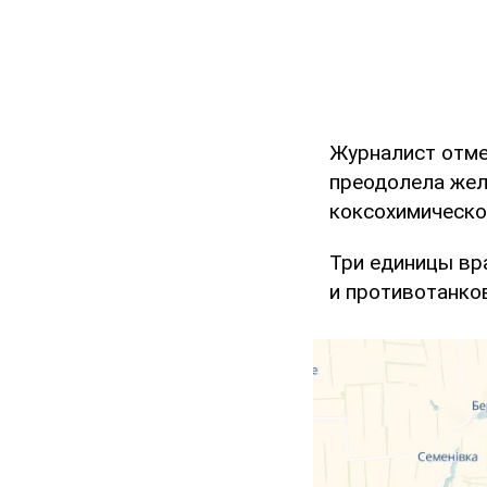
Журналист отмет
преодолела жел
коксохимическог
Три единицы вр
и противотанко