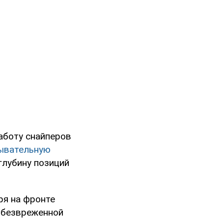
аботу снайперов
ывательную
глубину позиций
ря на фронте
обезвреженной