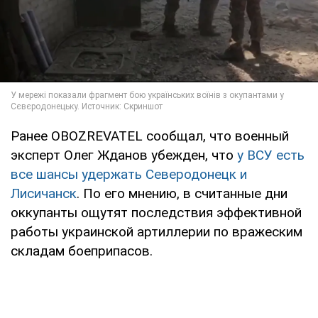
Ранее OBOZREVATEL сообщал, что военный
эксперт Олег Жданов убежден, что
у ВСУ есть
все шансы удержать Северодонецк и
Лисичанск
. По его мнению, в считанные дни
оккупанты ощутят последствия эффективной
работы украинской артиллерии по вражеским
складам боеприпасов.