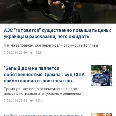
АЗС "готовятся" существенно повышать цены:
украинцам рассказали, чего ожидать
Как на заправках уже переписали стоимость топлива
7.08.2026 22:56
23,9 т.
"Белый дом не является
собственностью Трампа": суд США
приостановил строительство
бального зала стоимостью 400 млн
Трамп уже заявил, что немедленно подаст
долларов
апелляцию, назвав это "ужасным решением"
7.08.2026 23:54
3,5 т.