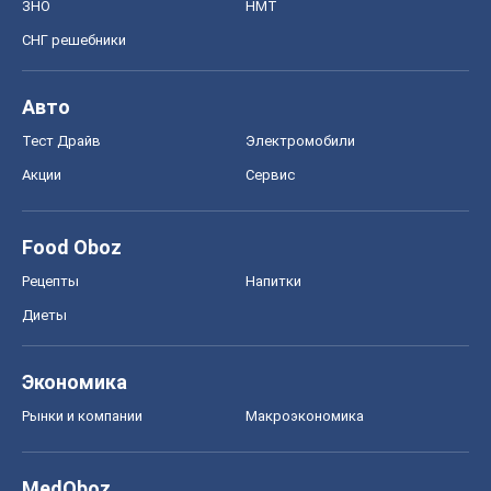
ЗНО
НМТ
СНГ решебники
Авто
Тест Драйв
Электромобили
Акции
Сервис
Food Oboz
Рецепты
Напитки
Диеты
Экономика
Рынки и компании
Mакроэкономика
MedOboz