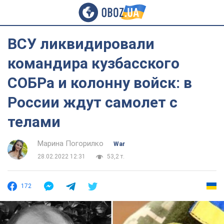
ВСУ ликвидировали
командира кузбасского
СОБРа и колонну войск: в
России ждут самолет с
телами
Марина Погорилко
War
28.02.2022 12:31
53,2 т.
172