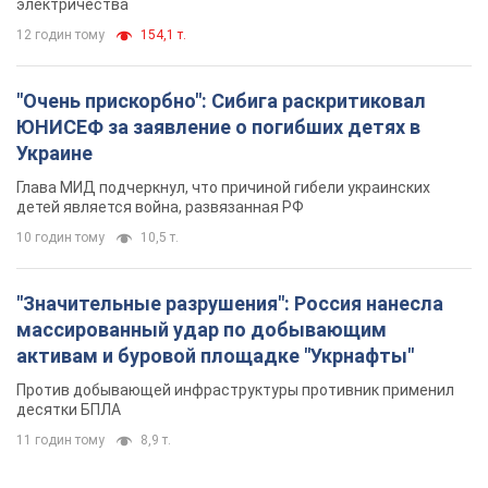
электричества
12 годин тому
154,1 т.
"Очень прискорбно": Сибига раскритиковал
ЮНИСЕФ за заявление о погибших детях в
Украине
Глава МИД подчеркнул, что причиной гибели украинских
детей является война, развязанная РФ
10 годин тому
10,5 т.
"Значительные разрушения": Россия нанесла
массированный удар по добывающим
активам и буровой площадке "Укрнафты"
Против добывающей инфраструктуры противник применил
десятки БПЛА
11 годин тому
8,9 т.