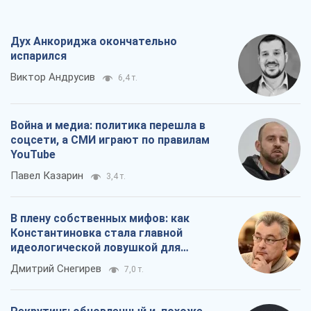
Дух Анкориджа окончательно
испарился
Виктор Андрусив
6,4 т.
Война и медиа: политика перешла в
соцсети, а СМИ играют по правилам
YouTube
Павел Казарин
3,4 т.
В плену собственных мифов: как
Константиновка стала главной
идеологической ловушкой для
российских оккупантов
Дмитрий Снегирев
7,0 т.