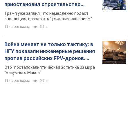
приостановил строительство
бального зала стоимостью 400 млн
Трамп уже заявил, что немедленно подаст
долларов
апелляцию, назвав это "ужасным решением"
11 часов назад
3,1 т.
Война меняет не только тактику: в
НГУ показали инженерные решения
против российских FPV-дронов.
Фото
Это "постапокалиптическая эстетика из мира
"Безумного Макса"
11 часов назад
9,7 т.