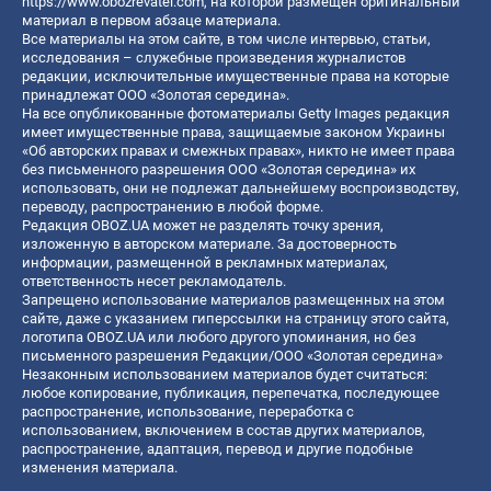
https://www.obozrevatel.com
, на которой размещен оригинальный
материал в первом абзаце материала.
Все материалы на этом сайте, в том числе интервью, статьи,
исследования – служебные произведения журналистов
редакции, исключительные имущественные права на которые
принадлежат ООО «Золотая середина».
На все опубликованные фотоматериалы Getty Images редакция
имеет имущественные права, защищаемые законом Украины
«Об авторских правах и смежных правах», никто не имеет права
без письменного разрешения ООО «Золотая середина» их
использовать, они не подлежат дальнейшему воспроизводству,
переводу, распространению в любой форме.
Редакция OBOZ.UA может не разделять точку зрения,
изложенную в авторском материале. За достоверность
информации, размещенной в рекламных материалах,
ответственность несет рекламодатель.
Запрещено использование материалов размещенных на этом
сайте, даже с указанием гиперссылки на страницу этого сайта,
логотипа OBOZ.UA или любого другого упоминания, но без
письменного разрешения Редакции/ООО «Золотая середина»
Незаконным использованием материалов будет считаться:
любое копирование, публикация, перепечатка, последующее
распространение, использование, переработка с
использованием, включением в состав других материалов,
распространение, адаптация, перевод и другие подобные
изменения материала.