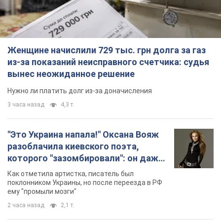
Женщине начислили 729 тыс. грн долга за газ
из-за показаний неисправного счетчика: судья
вынес неожиданное решение
Нужно ли платить долг из-за доначисления
3 часа назад
4,3 т.
"Это Украина напала!" Оксана Вояж
разоблачила киевского поэта,
которого "зазомбировали": он даже
русского не знал, а теперь хочет
Как отметила артистка, писатель был
геноцида украинцев
поклонником Украины, но после переезда в РФ
ему "промыли мозги"
2 часа назад
2,1 т.