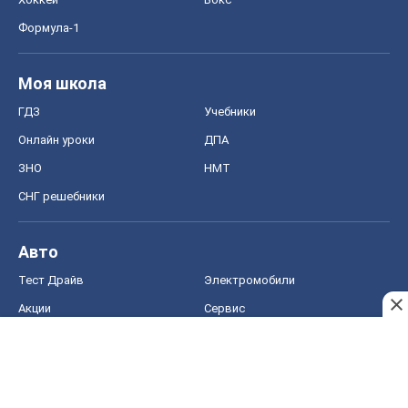
Формула-1
Моя школа
ГДЗ
Учебники
Онлайн уроки
ДПА
ЗНО
НМТ
СНГ решебники
Авто
Тест Драйв
Электромобили
Акции
Сервис
Food Oboz
Рецепты
Напитки