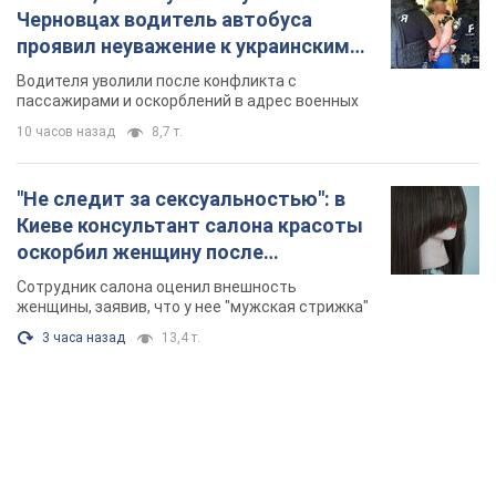
Черновцах водитель автобуса
проявил неуважение к украинским
военным и поплатился за это.
Водителя уволили после конфликта с
Видео
пассажирами и оскорблений в адрес военных
10 часов назад
8,7 т.
"Не следит за сексуальностью": в
Киеве консультант салона красоты
оскорбил женщину после
химиотерапии, разгорелся скандал.
Сотрудник салона оценил внешность
Фото
женщины, заявив, что у нее "мужская стрижка"
3 часа назад
13,4 т.