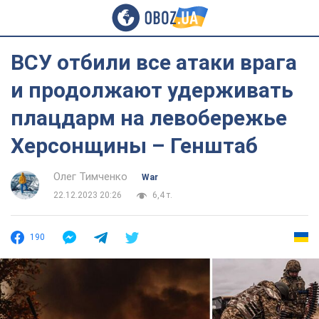
ВСУ отбили все атаки врага
и продолжают удерживать
плацдарм на левобережье
Херсонщины – Генштаб
Олег Тимченко
War
22.12.2023 20:26
6,4 т.
190