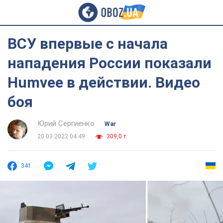
ВСУ впервые с начала
нападения России показали
Humvee в действии. Видео
боя
Юрий Сергиенко
War
20.03.2022 04:49
309,0 т.
341