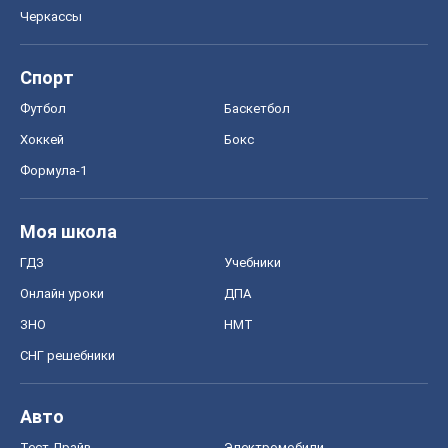
Черкассы
Спорт
Футбол
Баскетбол
Хоккей
Бокс
Формула-1
Моя школа
ГДЗ
Учебники
Онлайн уроки
ДПА
ЗНО
НМТ
СНГ решебники
Авто
Тест Драйв
Электромобили