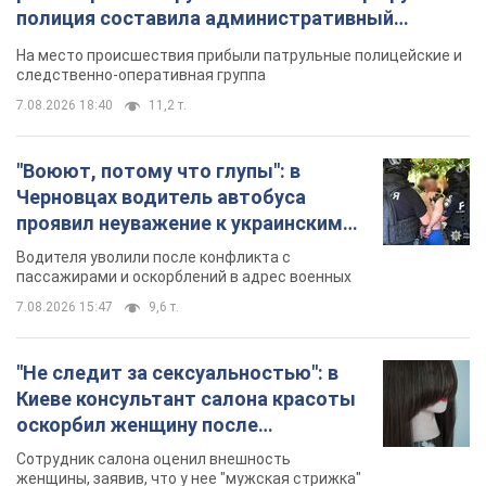
полиция составила административный
протокол. Видео
На место происшествия прибыли патрульные полицейские и
следственно-оперативная группа
7.08.2026 18:40
11,2 т.
"Воюют, потому что глупы": в
Черновцах водитель автобуса
проявил неуважение к украинским
военным и поплатился за это.
Водителя уволили после конфликта с
Видео
пассажирами и оскорблений в адрес военных
7.08.2026 15:47
9,6 т.
"Не следит за сексуальностью": в
Киеве консультант салона красоты
оскорбил женщину после
химиотерапии, разгорелся скандал.
Сотрудник салона оценил внешность
Фото
женщины, заявив, что у нее "мужская стрижка"