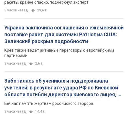
Интервью с Мельником
Мнение о том, что у России закончатся баллистические
ракеты, крайне опасно, подчеркнул эксперт
5 часов назад
29,6 т.
Украина заключила соглашения о ежемесячной
поставке ракет для системы Patriot из США:
Зеленский раскрыл подробности
Киев также ведет активные переговоры с европейскими
партнерами
3 часа назад
2,6 т.
Заботилась об учениках и поддерживала
учителей: в результате удара РФ по Киевской
области погибли директор киевского лицея, её
муж и внук
Вечная память жертвам российского террора