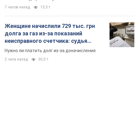
дороги превратились в реки. Видео
Непогода обрушилась на Ивано-Франковскую
область и курортный Буковель
7 часов назад
15,5 т.
Женщине начислили 729 тыс. грн
долга за газ из-за показаний
неисправного счетчика: судья
вынес неожиданное решение
Нужно ли платить долг из-за доначисления
2 часа назад
30,0 т.