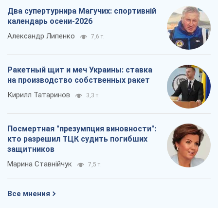
Два супертурнира Магучих: спортивній
календарь осени-2026
Александр Липенко
7,6 т.
Ракетный щит и меч Украины: ставка
на производство собственных ракет
Кирилл Татаринов
3,3 т.
Посмертная "презумпция виновности":
кто разрешил ТЦК судить погибших
защитников
Марина Ставнійчук
7,5 т.
Все мнения