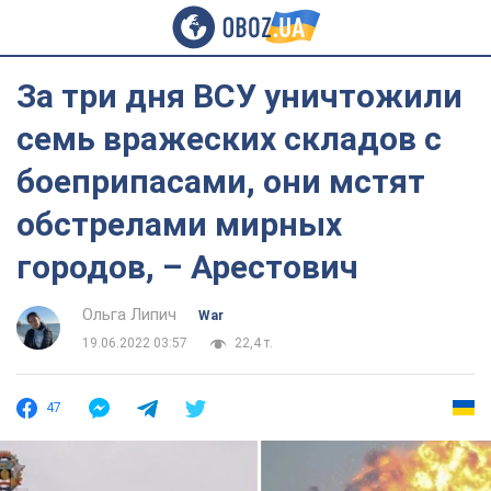
За три дня ВСУ уничтожили
семь вражеских складов с
боеприпасами, они мстят
обстрелами мирных
городов, – Арестович
Ольга Липич
War
19.06.2022 03:57
22,4 т.
47