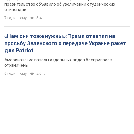
правительство объявило об увеличении студенческих
стипендий
7 годин тому
5,4 т.
«Нам они тоже нужны»: Трамп ответил на
просьбу Зеленского о передаче Украине ракет
для Patriot
Американские запасы отдельных видов боеприпасов
ограничены
6 годин тому
2,0 т.