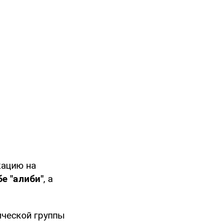
кацию на
е "алиби"
, а
ической группы