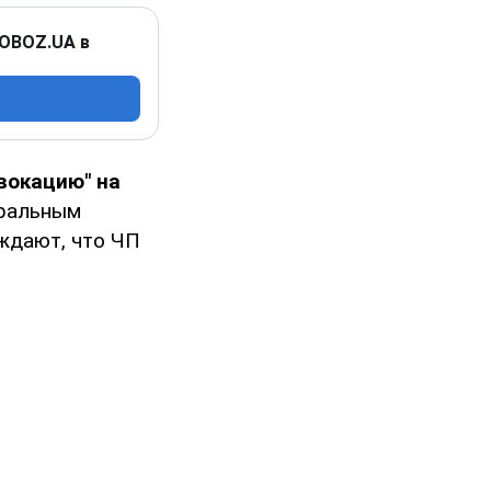
 OBOZ.UA в
вокацию" на
ральным
рждают, что ЧП