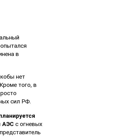
иальный
попытался
инена в
якобы нет
Кроме того, в
просто
ных сил РФ.
планируется
й АЭС
с огневых
 представитель