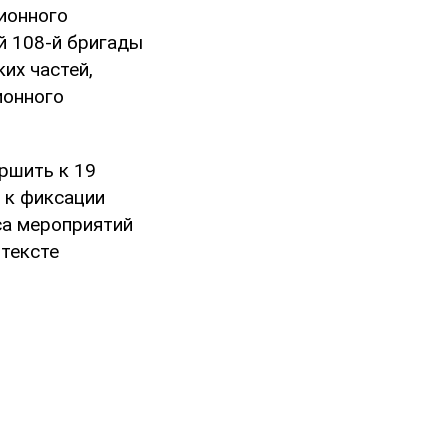
ионного
й 108-й бригады
их частей,
ионного
ршить к 19
 к фиксации
са мероприятий
 тексте