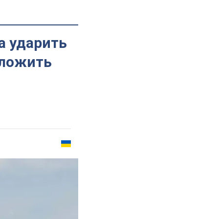
ва ударить
еложить