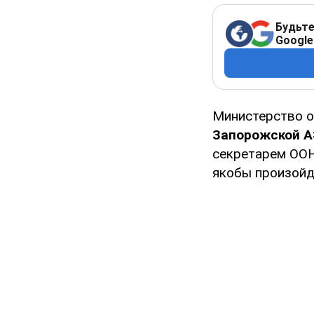
Будьте
Google
Министерство 
Запорожской А
секретарем ОО
якобы произойд