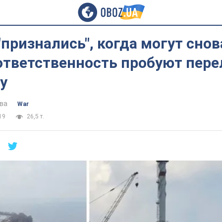
"признались", когда могут сно
 ответственность пробуют пер
у
ва
War
19
26,5 т.