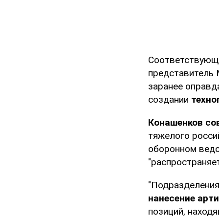
Соответствующе
представитель 
заранее оправда
создании
техно
Конашенков со
тяжелого россий
оборонном ведо
"распространяе
"Подразделения
нанесение арт
позиций, наход