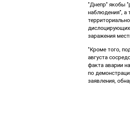
"Днепр" якобы 
наблюдения", а
территориальной
дислоцирующихс
заражения мест
"Кроме того, п
августа сосред
факта аварии н
по демонстрации
заявления, обн