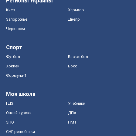
Регионы Украины
Киев
Харьков
Запорожье
Днепр
Черкассы
Спорт
Футбол
Баскетбол
Хоккей
Бокс
Формула-1
Моя школа
ГДЗ
Учебники
Онлайн уроки
ДПА
ЗНО
НМТ
СНГ решебники