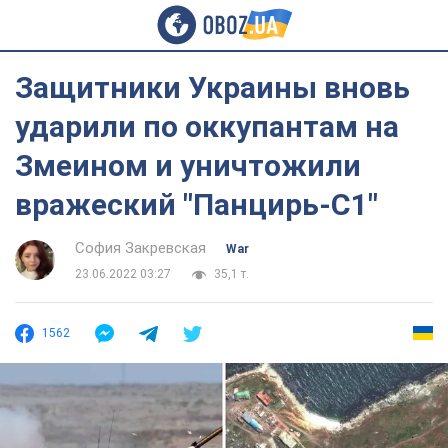
Защитники Украины вновь
ударили по оккупантам на
Змеином и уничтожили
вражеский "Панцирь-С1"
София Закревская
War
23.06.2022 03:27
35,1 т.
1562