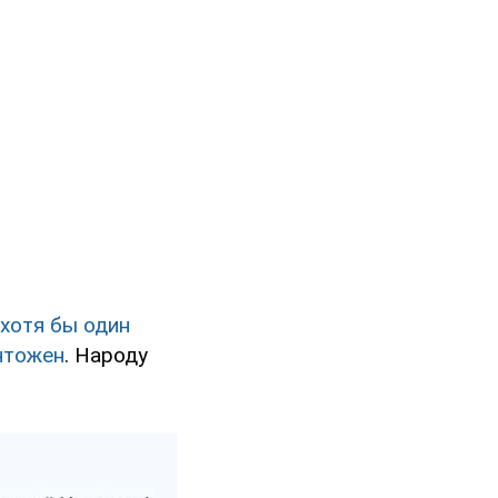
 хотя бы один
ичтожен
. Народу