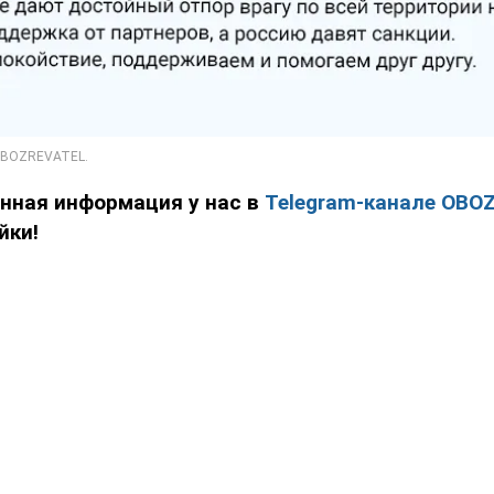
енная информация у нас в
Telegram-канале OBO
йки!