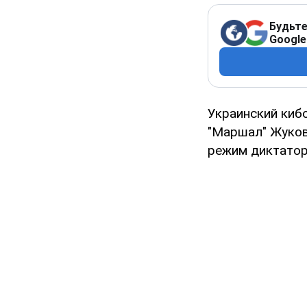
Будьте
Google
Украинский киб
"Маршал" Жуков
режим диктатор