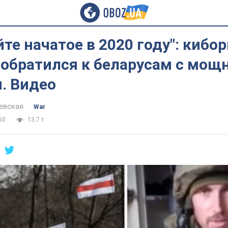
те начатое в 2020 году": кибор
 обратился к беларусам с мо
. Видео
евская
War
50
13,7 т.