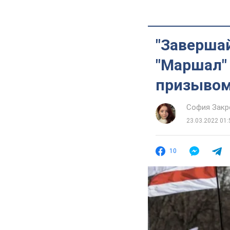
"Завершай
"Маршал"
призывом
София Закр
23.03.2022 01:
10