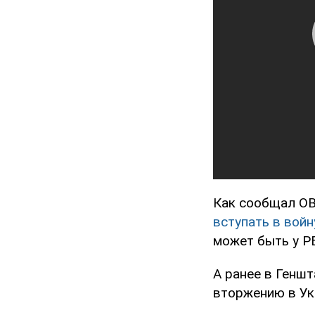
Как сообщал OB
вступать в вой
может быть у РБ
А ранее в Генш
вторжению в Укр