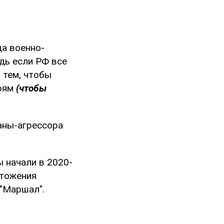
да военно-
дь если РФ все
 тем, чтобы
ерям
(чтобы
раны-агрессора
ы начали в 2020-
чтожения
 "Маршал".