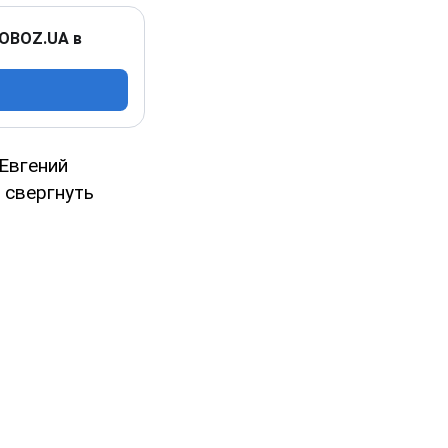
 OBOZ.UA в
Евгений
 свергнуть