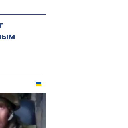
г
щным