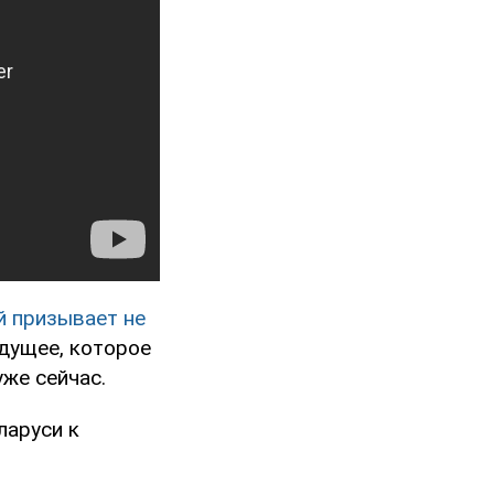
й призывает не
удущее, которое
уже сейчас.
ларуси к