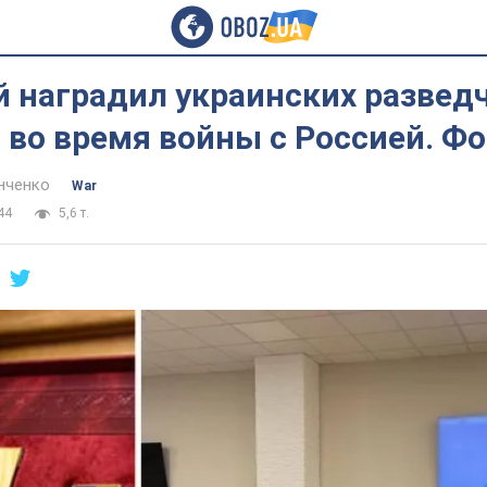
 наградил украинских разведч
во время войны с Россией. Фо
нченко
War
44
5,6 т.