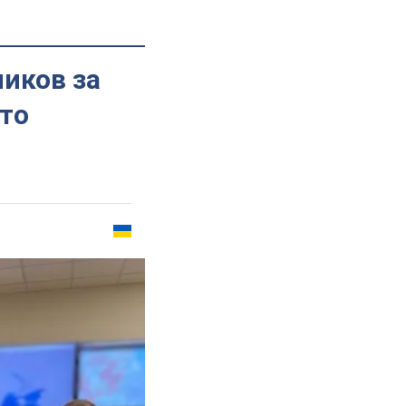
иков за
то