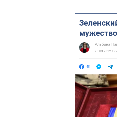
Зеленский
мужество 
Альбина Па
20.03.2022 19:
48