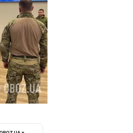
 OBOZ.UA в