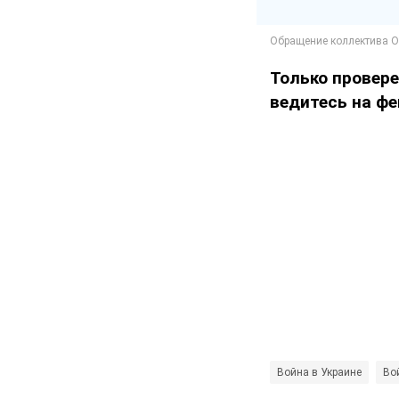
Только провер
ведитесь на фе
Война в Украине
Во