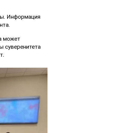
ны. Информация
нта.
а может
ы суверенитета
т.