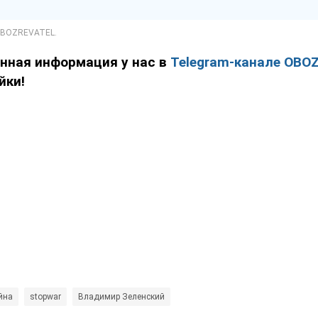
енная информация у нас в
Telegram-канале OBO
йки!
йна
stopwar
Владимир Зеленский