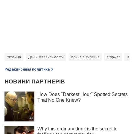
Украина
День Независимости
Война в Украине
stopwar
Вла
Редакционная политика