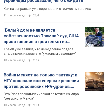
украинцам рассказали, чего ожидать
Как на заправках уже переписали стоимость топлива
11 часов назад
23,4 т.
"Белый дом не является
собственностью Трампа": суд США
приостановил строительство
бального зала стоимостью 400 млн
Трамп уже заявил, что немедленно подаст
долларов
апелляцию, назвав это "ужасным решением"
10 часов назад
2,7 т.
Война меняет не только тактику: в
НГУ показали инженерные решения
против российских FPV-дронов.
Фото
Это "постапокалиптическая эстетика из мира
"Безумного Макса"
10 часов назад
9,1 т.