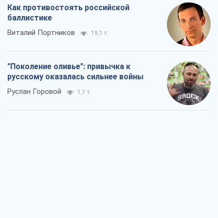
Вот конечная цель российского
массированного удара
Игорь Чернецкий
2,6 т.
От Wildberries к ВТБ: как один удар