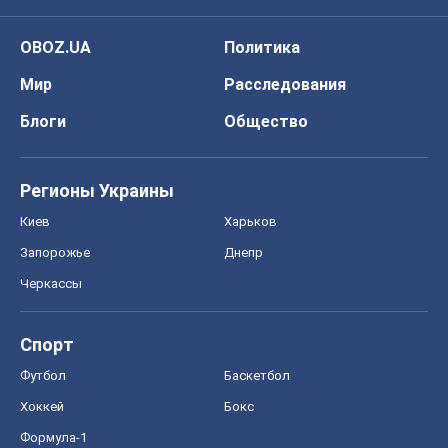
Киев
Харьков
Запорожье
Днепр
Черкассы
Спорт
Футбол
Баскетбол
Хоккей
Бокс
Формула-1
Моя школа
ГДЗ
Учебники
Онлайн уроки
ДПА
ЗНО
НМТ
СНГ решебники