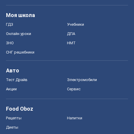
Авто
Тест Драйв
Электромобили
Акции
Сервис
Food Oboz
Рецепты
Напитки
Диеты
Экономика
Рынки и компании
Mакроэкономика
MedOboz
Новости медицины
MAMACLUB