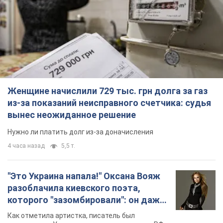
из-за показаний неисправного счетчика: судья
вынес неожиданное решение
Нужно ли платить долг из-за доначисления
4 часа назад
5,5 т.
"Это Украина напала!" Оксана Вояж
разоблачила киевского поэта,
которого "зазомбировали": он даже
русского не знал, а теперь хочет
Как отметила артистка, писатель был
геноцида украинцев
поклонником Украины, но после переезда в РФ
ему "промыли мозги"
2 часа назад
2,7 т.
"Был обессилен": в Украине спасли
раненого грифа, выбравшего для
себя нетипичный маршрут. Фото
Пострадавшую птицу обнаружили на границе