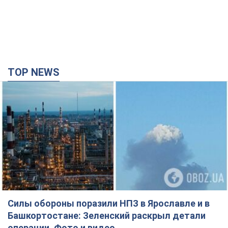
Силы обороны поразили НПЗ в Ярославле и в
Башкортостане: Зеленский раскрыл детали
операции. Фото и видео
В промзоне фиксирует несколько очагов пожара
час назад
23,4 т.
Россия атаковала железнодорожную станцию
в Лозовой в Харьковской области: есть
погибшие и раненые