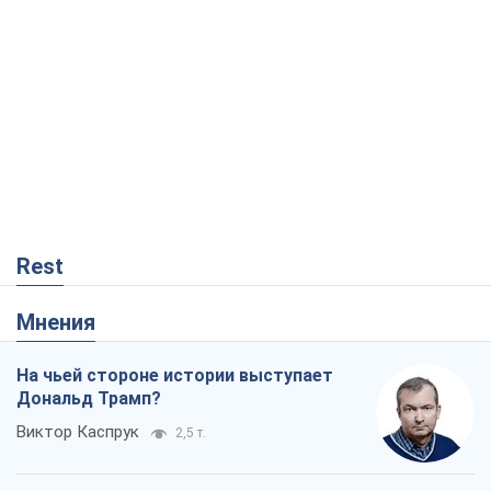
Rest
Мнения
На чьей стороне истории выступает
Дональд Трамп?
Виктор Каспрук
2,5 т.
Как противостоять российской
баллистике
Виталий Портников
19,1 т.
"Поколение оливье": привычка к
русскому оказалась сильнее войны
Руслан Горовой
1,1 т.