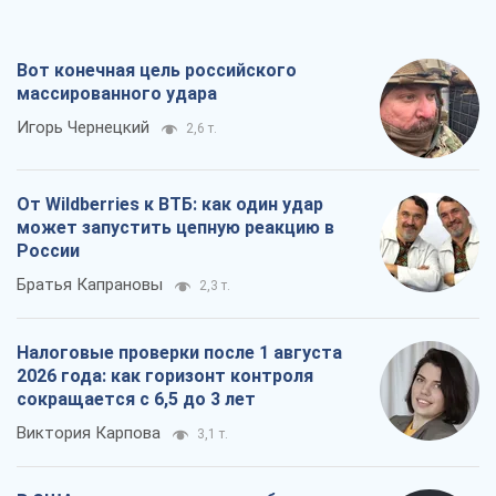
может запустить цепную реакцию в
России
Братья Капрановы
2,3 т.
Налоговые проверки после 1 августа
2026 года: как горизонт контроля
сокращается с 6,5 до 3 лет
Виктория Карпова
3,1 т.
В США родители через суд обвиняют
TikTok в смерти своих детей, или Атака
КНР на молодежь
Александр Кирш
1,6 т.
Все мнения