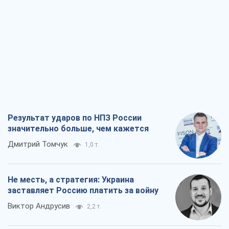
Результат ударов по НПЗ России
значительно больше, чем кажется
Дмитрий Томчук
1,0 т.
Не месть, а стратегия: Украина
заставляет Россию платить за войну
Виктор Андрусив
2,2 т.
Ответ на украинофобию – не
полонофобия, а сильное украинское
государство
Николай Княжицкий
1,6 т.
Мэр Москвы внезапно захотел мира,
как становятся послом в США и новые