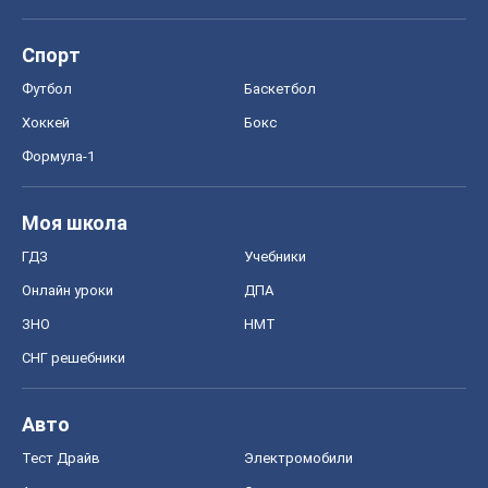
Моя школа
ГДЗ
Учебники
Онлайн уроки
ДПА
ЗНО
НМТ
СНГ решебники
Авто
Тест Драйв
Электромобили
Акции
Сервис
Food Oboz
Рецепты
Напитки
Диеты
Экономика