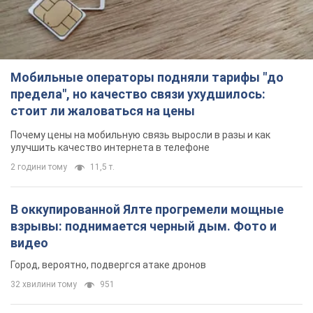
улучшить качество интернета в телефоне
2 години тому
11,5 т.
В оккупированной Ялте прогремели мощные
взрывы: поднимается черный дым. Фото и
видео
Город, вероятно, подвергся атаке дронов
32 хвилини тому
951
В Коблево в Николаевской области произошел
взрыв в море: погиб мужчина, есть
пострадавшие
Мужчина, вероятно, подорвался на морской мине
годину тому
2,3 т.