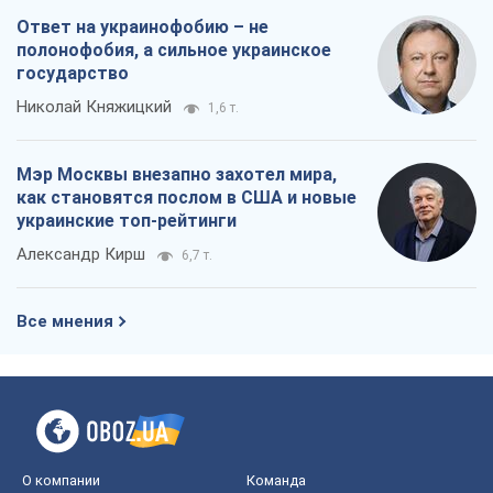
украинские топ-рейтинги
Александр Кирш
6,7 т.
Все мнения
О компании
Команда
Правовая информация
Политика
конфиденциальности
Реклама на сайте
Документы
Редакционная политика
Журналисты OBOZ.UA на месте
событий