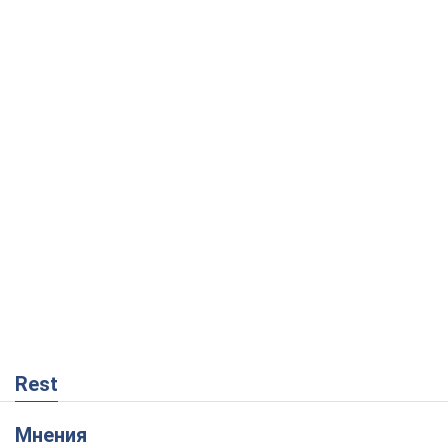
Rest
Мнения
Россия теряет ресурсы вне плана: кто
на самом деле диктует темп войны
Сергей Мисюра
387
"Мы уже переживали и худшее":
Украине не стоит поддаваться
отчаянию из-за ракетного террора