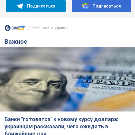
Банки "готовятся" к новому курсу доллара:
украинцам рассказали, чего ожидать в
ближайшие дни
Каким будет курс валюты в обменниках
6.08.2026 22:58
151,9 т.
Украинцам обещают по 850 грн от
мобильных операторов: что не так с
этими сообщениями
Как не попасть в ловушку мошенников