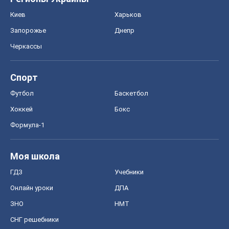
Киев
Харьков
Запорожье
Днепр
Черкассы
Спорт
Футбол
Баскетбол
Хоккей
Бокс
Формула-1
Моя школа
ГДЗ
Учебники
Онлайн уроки
ДПА
ЗНО
НМТ
СНГ решебники