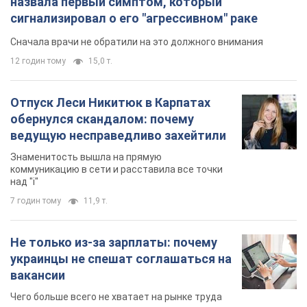
назвала первый симптом, который
сигнализировал о его "агрессивном" раке
Сначала врачи не обратили на это должного внимания
12 годин тому
15,0 т.
Отпуск Леси Никитюк в Карпатах
обернулся скандалом: почему
ведущую несправедливо захейтили
Знаменитость вышла на прямую
коммуникацию в сети и расставила все точки
над "i"
7 годин тому
11,9 т.
Не только из-за зарплаты: почему
украинцы не спешат соглашаться на
вакансии
Чего больше всего не хватает на рынке труда