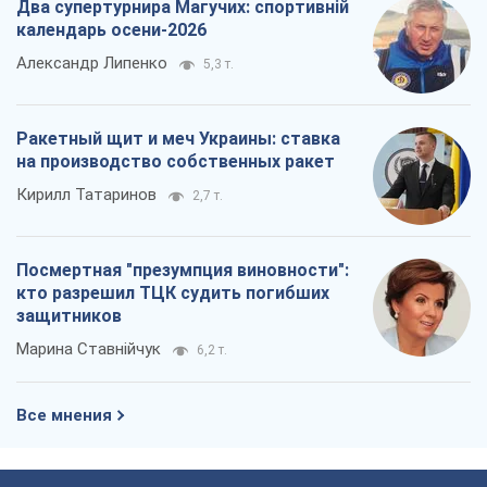
Два супертурнира Магучих: спортивній
календарь осени-2026
Александр Липенко
5,3 т.
Ракетный щит и меч Украины: ставка
на производство собственных ракет
Кирилл Татаринов
2,7 т.
Посмертная "презумпция виновности":
кто разрешил ТЦК судить погибших
защитников
Марина Ставнійчук
6,2 т.
Все мнения