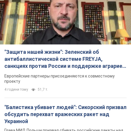
"Защита нашей жизни": Зеленский об
антибаллистической системе FREYJA,
санкциях против России и поддержке аграриев.
Видео
Европейские партнеры присоединяются к совместному
проекту
4 години тому
51,7 т.
"Балистика убивает людей": Сикорский призвал
обсудить перехват вражеских ракет над
Украиной
Глава МИД Польши призвал сбивать российские ракеты над