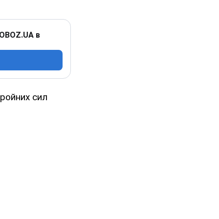
 OBOZ.UA в
бройних сил