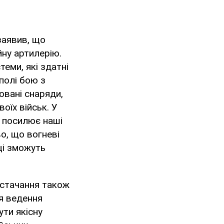
заявив, що
йну артилерію.
теми, які здатні
 полі бою з
овані снаряди,
оїх військ. У
к посилює наші
о, що вогневі
ці зможуть
остачання також
ля ведення
ути якісну