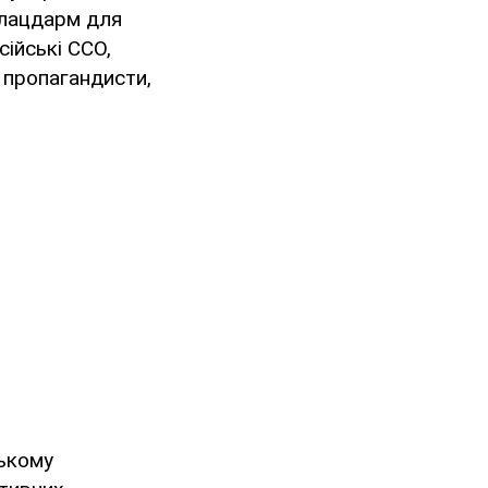
плацдарм для
сійські ССО,
і пропагандисти,
ському