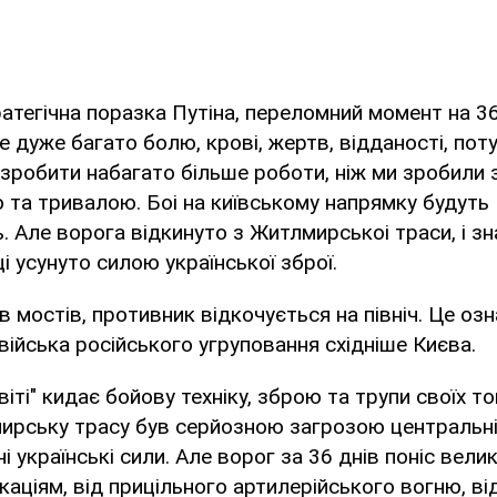
ратегічна поразка Путіна, переломний момент на 36
 дуже багато болю, крові, жертв, відданості, поту т
зробити набагато більше роботи, ніж ми зробили з
та тривалою. Боі на київському напрямку будуть
 Але ворога відкинуто з Житлмирськоі траси, і зн
і усунуто силою української зброї.
в мостів, противник відкочується на північ. Це оз
 війська російського угруповання східніше Києва.
віті" кидає бойову техніку, зброю та трупи своїх т
ирську трасу був серйозною загрозою центральній 
 українські сили. Але ворог за 36 днів поніс велик
каціям, від прицільного артилерійського вогню, від