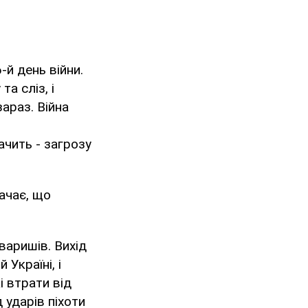
-й день війни.
а сліз, і
араз. Війна
ачить - загрозу
начає, що
оваришів. Вихід
Україні, і
і втрати від
 ударів піхоти