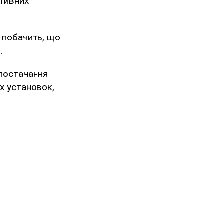
тивних
т побачить, що
.
 постачання
х установок,