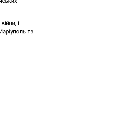
ійських
ійни, і
Маріуполь та