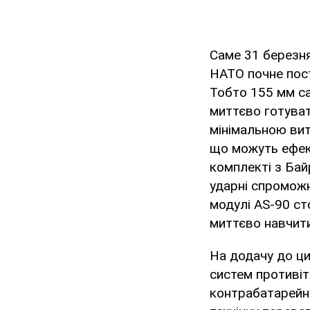
Саме 31 березня
НАТО почне пост
Тобто 155 мм сам
миттєво готувати
мінімальною вит
що можуть ефект
комплекті з Бай
ударні спроможн
модулі AS-90 ст
миттєво навчити
На додачу до ци
систем противіт
контрабатарейно