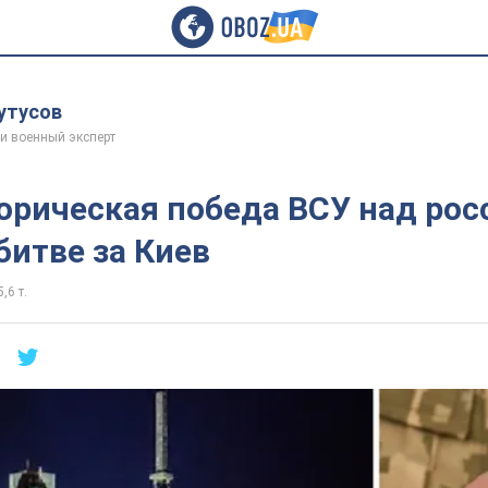
утусов
и военный эксперт
орическая победа ВСУ над рос
битве за Киев
,6 т.