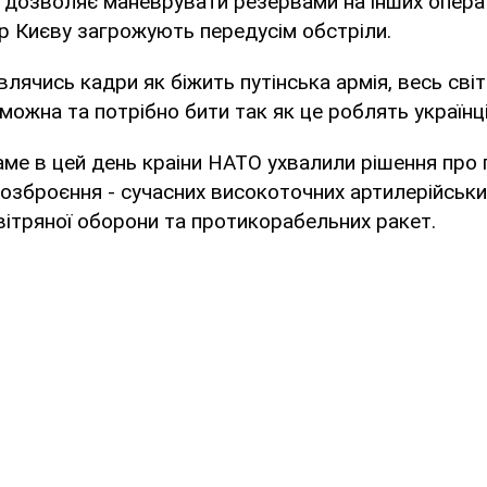
і дозволяє маневрувати резервами на інших опера
р Києву загрожують передусім обстріли.
лячись кадри як біжить путінська армія, весь сві
 можна та потрібно бити так як це роблять українці
аме в цей день краіни НАТО ухвалили рішення про
 озброєння - сучасних високоточних артилерійськи
ітряної оборони та протикорабельних ракет.