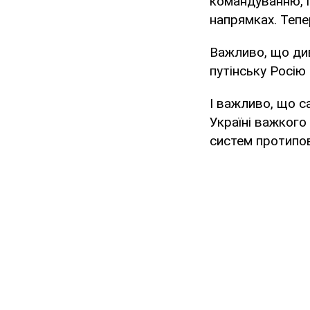
командуванню, 
напрямках. Тепе
Важливо, що див
путінську Росію
І важливо, що с
Україні важкого
систем протипов