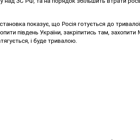
гу над ЗС РФ, та на порядок збільшить втрати рос
становка показує, що Росія готується до тривалої в
опити південь України, закріпитись там, захопити 
атягується, і буде тривалою.