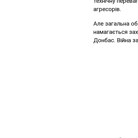
технічну перева
агресорів.
Але загальна об
намагається зах
Донбас. Війна з