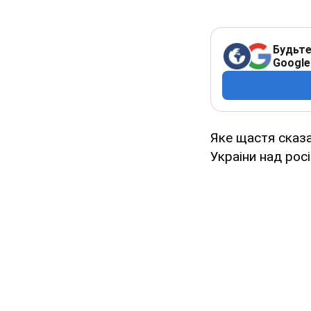
Будьте
Google
Яке щастя сказа
Украіни над рос