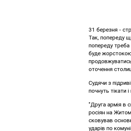
31 березня - ст
Так, попереду ще
попереду треба 
буде жорстокою 
продовжуватись.
оточення столиц
Судячи з підриві
почнуть тікати і
"Друга армія в с
росіян на Житом
сковував основні
ударів по комуні