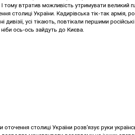
. І тому втратив можливість утримувати великий 
ння столиці України. Кадирівська тік-так армія, ро
ні дивізії, усі тікають, повтікали першими російськ
 ніби ось-ось зайдуть до Києва.
и оточення столиці України розв’язує руки україн