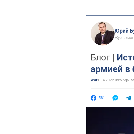
Юрий Б
Журналист 
Блог |
Ист
армией в 
War
1.04.2022 09:57
55
581