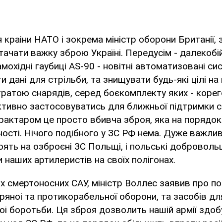
 краіни НАТО і зокрема міністр оборони Британії, 
ачати важку зброю Україні. Передусім - далекобі
охідні гаубиці AS-90 - новітні автоматизовані сис
 дані для стрільби, та знищувати будь-які цілі на
ратою снарядів, серед боєкомплекту яких - корег
ивно застосовуватись для ближньої підтримки св
рактаром це просто вбивча зброя, яка на порядо
ості. Нічого подібного у ЗС РФ нема. Дуже важлив
оять на озброєні ЗС Польщі, і польські доброволь
 наших артилеристів на своїх полігонах.
х смертоносних САУ, міністр Воллес заявив про п
ряноі та протикорабельної оборони, та засобів д
і боротьби. Ця зброя дозволить нашій армії здоб